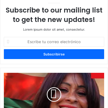
Subscribe to our mailing list
to get the new updates!
Lorem ipsum dolor sit amet, consectetur.
Escribe
tu
correo
electrónico
Asociación
Cultural
Ítalo-
Dominicana
PAIFA
galardonada
con