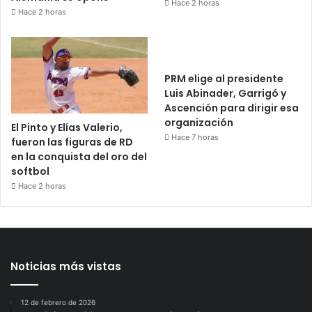
Hace 2 horas
Hace 2 horas
PRM elige al presidente
Luis Abinader, Garrigó y
Ascención para dirigir esa
organización
El Pinto y Elías Valerio,
Hace 7 horas
fueron las figuras de RD
en la conquista del oro del
softbol
Hace 2 horas
Noticias más vistas
12 de febrero de 2026