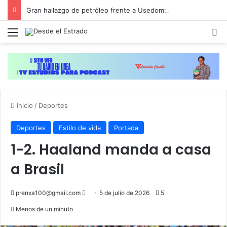
Gran hallazgo de petróleo frente a Usedom: Polonia quiere explotarlo y Alemania se opone
Menú
B
Inicio
/
Deportes
Deportes
Estilo de vida
Portada
1-2. Haaland manda a casa
a Brasil
Send
prenxa100@gmail.com
5 de julio de 2026
5
an
Menos de un minuto
email