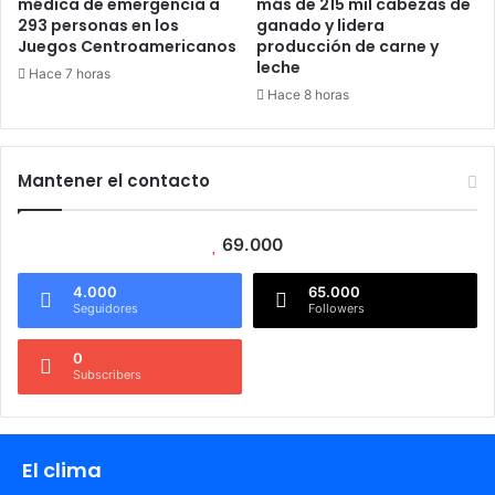
médica de emergencia a
más de 215 mil cabezas de
293 personas en los
ganado y lidera
Juegos Centroamericanos
producción de carne y
leche
Hace 7 horas
Hace 8 horas
Mantener el contacto
69.000
4.000
65.000
Seguidores
Followers
0
Subscribers
El clima