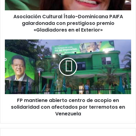
prestigioso
premio
Asociación Cultural Ítalo-Dominicana PAIFA
«Gladiadores
en
galardonada con prestigioso premio
el
«Gladiadores en el Exterior»
Exterior»
FP
mantiene
abierto
centro
de
acopio
en
solidaridad
con
FP mantiene abierto centro de acopio en
afectados
por
solidaridad con afectados por terremotos en
terremotos
Venezuela
en
Venezuela