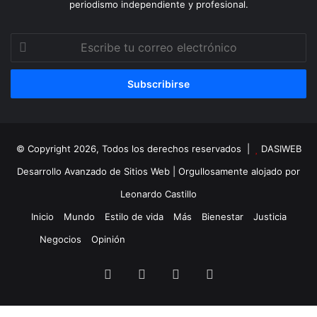
periodismo independiente y profesional.
Escribe
tu
correo
electrónico
© Copyright 2026, Todos los derechos reservados |
DASIWEB
Desarrollo Avanzado de Sitios Web
| Orgullosamente alojado por
Leonardo Castillo
Inicio
Mundo
Estilo de vida
Más
Bienestar
Justicia
Negocios
Opinión
Facebook
X
YouTube
Instagram