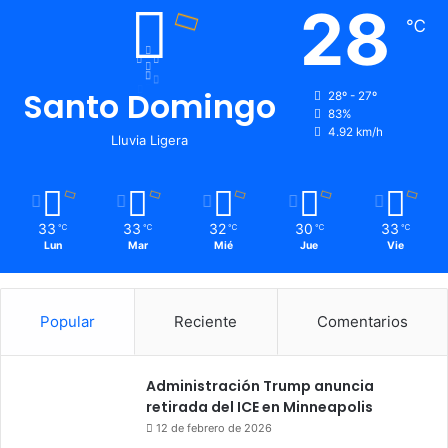
28
℃
Santo Domingo
28º - 27º
83%
4.92 km/h
Lluvia Ligera
33
33
32
30
33
℃
℃
℃
℃
℃
Lun
Mar
Mié
Jue
Vie
Popular
Reciente
Comentarios
Administración Trump anuncia
retirada del ICE en Minneapolis
12 de febrero de 2026