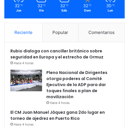
32
32
32
32
30
℃
℃
℃
℃
℃
Jue
Vie
Sáb
Dom
Lun
Reciente
Popular
Comentarios
Rubio dialoga con canciller británico sobre
seguridad en Europa y el estrecho de Ormuz
Hace 4 horas
Pleno Nacional de Dirigentes
otorga poderes al Comité
Ejecutivo de la ADP para dar
toques finales a plan de
movilización
Hace 4 horas
El CM Juan Manuel Jáquez gana 2do lugar en
torneo de ajedrez en Puerto Rico
Hace 4 horas