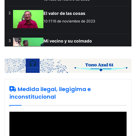
El valor de las cosas
2
10:11
16 de noviembre de 2023
Mi vecino y su colmado
3
08:26
27 de septiembre de 2023
Haiti en llamas
4
33:17
28 de septiembre de 2022
Medida ilegal, ilegígima e
inconstitucional
Agresión en Baní
5
48:14
6 de enero de 2022