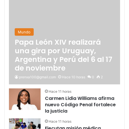
Mundo
Papa León XIV realizará
una gira por Uruguay,
Argentina y Perú del 6 al 17
de noviembre
prenxa100@gmail.com
Hace 10 horas
0
2
Hace 11 horas
Carmen Lidia Williams afirma
nuevo Código Penal fortalece
la justicia
Hace 11 horas
Ejecutan misión médica