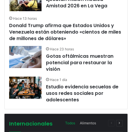
Amistad 2026 en La Vega
Hace 13 horas
Donald Trump afirma que Estados Unidos y
Venezuela están obteniendo «cientos de miles
de millones de dólares»
Hace 23 horas
Gotas oftálmicas muestran
potencial para restaurar la
visión
Hace 1 día
Estudio evidencia secuelas de
usos redes sociales por
adolescentes
Internacionales
Página
Página
Todos
Alimentos
anterior
siguien
More