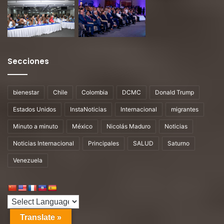
Secciones
bienestar
Chile
Colombia
DCMC
Donald Trump
Estados Unidos
InstaNoticias
Internacional
migrantes
Minuto a minuto
México
Nicolás Maduro
Noticias
Noticias Internacional
Principales
SALUD
Saturno
Venezuela
Translate »