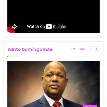
Santo Domingo Este
More
Página
Página
Más
anterior
siguien