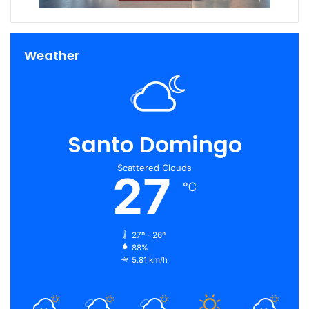
Weather
Santo Domingo
Scattered Clouds
27
℃
27º - 26º
88%
5.81 km/h