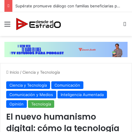
Supérate promueve diálogo con familias beneficiarias para su protección social en Hato Mayor
Menú
B
Inicio
/
Ciencia y Tecnología
Ciencia y Tecnología
Comunicación
Comunicación y Medios
Inteligencia Aumentada
Opinión
Tecnología
El nuevo humanismo
digital: cómo la tecnología