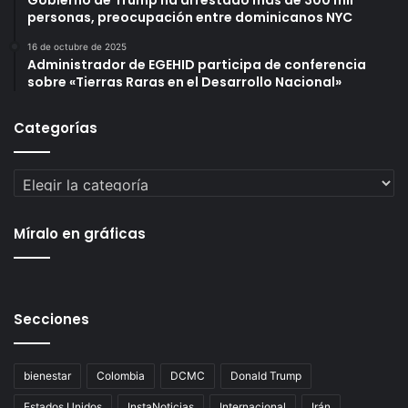
Gobierno de Trump ha arrestado más de 300 mil
personas, preocupación entre dominicanos NYC
16 de octubre de 2025
Administrador de EGEHID participa de conferencia
sobre «Tierras Raras en el Desarrollo Nacional»
Categorías
Categorías
Míralo en gráficas
Secciones
bienestar
Colombia
DCMC
Donald Trump
Estados Unidos
InstaNoticias
Internacional
Irán