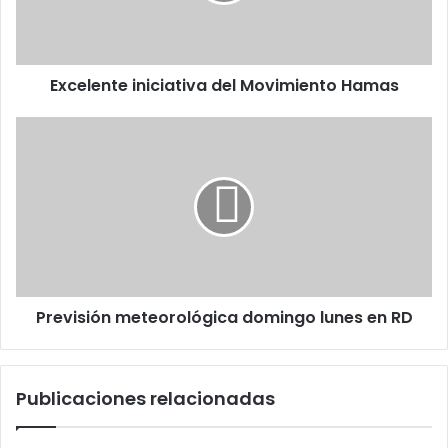
Excelente iniciativa del Movimiento Hamas
Previsión
meteorológica
domingo
lunes
en
RD
Previsión meteorológica domingo lunes en RD
Publicaciones relacionadas