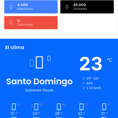
4.000
65.000
Seguidores
Followers
0
Subscribers
El clima
23
℃
Santo Domingo
31º - 23º
84%
2.24 km/h
Scattered Clouds
31
33
29
32
31
℃
℃
℃
℃
℃
Sáb
Dom
Lun
Mar
Mié