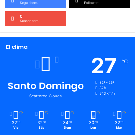
Seguidores
Followers
0
Subscribers
El clima
27
℃
Santo Domingo
32º - 25º
87%
3.13 km/h
Scattered Clouds
32
32
34
30
32
℃
℃
℃
℃
℃
Vie
Sáb
Dom
Lun
Mar