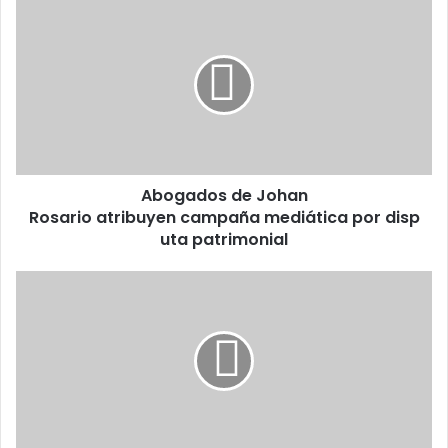
Abogados
de
Johan
Rosario atribuyen campaña mediática por disputa patrimonial
Abogados de Johan
Rosario atribuyen campaña mediática por disp
uta patrimonial
Puerto
Plata
no
puede
perder
su
espacio
cultural