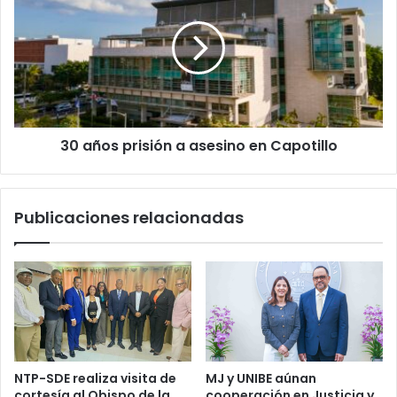
la
prisión
Madre
a
Patria
asesino
en
Capotillo
30 años prisión a asesino en Capotillo
Publicaciones relacionadas
NTP-SDE realiza visita de
MJ y UNIBE aúnan
cortesía al Obispo de la
cooperación en Justicia y