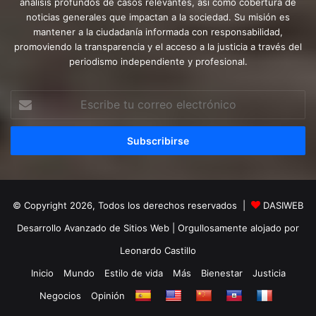
análisis profundos de casos relevantes, así como cobertura de
noticias generales que impactan a la sociedad. Su misión es
mantener a la ciudadanía informada con responsabilidad,
promoviendo la transparencia y el acceso a la justicia a través del
periodismo independiente y profesional.
Escribe
tu
correo
electrónico
© Copyright 2026, Todos los derechos reservados |
DASIWEB
Desarrollo Avanzado de Sitios Web
| Orgullosamente alojado por
Leonardo Castillo
Inicio
Mundo
Estilo de vida
Más
Bienestar
Justicia
Negocios
Opinión