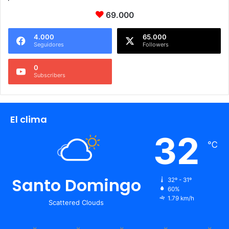
69.000
4.000
65.000
Seguidores
Followers
0
Subscribers
El clima
32
℃
Santo Domingo
32º - 31º
60%
1.79 km/h
Scattered Clouds