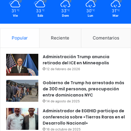
31
33
33
30
31
℃
℃
℃
℃
℃
Vie
Sáb
Dom
Lun
Mar
Popular
Reciente
Comentarios
Administración Trump anuncia
retirada del ICE en Minneapolis
12 de febrero de 2026
Gobierno de Trump ha arrestado más
de 300 mil personas, preocupación
entre dominicanos NYC
14 de agosto de 2025
Administrador de EGEHID participa de
conferencia sobre «Tierras Raras en el
Desarrollo Nacional»
16 de octubre de 2025