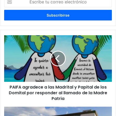
tu
correo
electrónico
PAIFA
agradece
a
las
Madrital
y
Papital
de
los
PAIFA agradece a las Madrital y Papital de los
Domital
por
Domital por responder al llamado de la Madre
responder
Patria
al
llamado
30
de
años