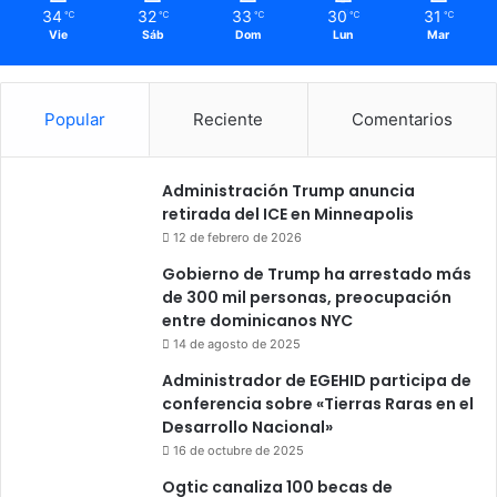
34
32
33
30
31
℃
℃
℃
℃
℃
Vie
Sáb
Dom
Lun
Mar
Popular
Reciente
Comentarios
Administración Trump anuncia
retirada del ICE en Minneapolis
12 de febrero de 2026
Gobierno de Trump ha arrestado más
de 300 mil personas, preocupación
entre dominicanos NYC
14 de agosto de 2025
Administrador de EGEHID participa de
conferencia sobre «Tierras Raras en el
Desarrollo Nacional»
16 de octubre de 2025
Ogtic canaliza 100 becas de