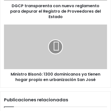
DGCP transparenta con nuevo reglamento
de
Proveedores
para depurar el Registro de Proveedores del
del
Estado
Estado
Ministro
Bisonó:
1300
dominicanos
ya
tienen
hogar
propio
en
Ministro Bisonó: 1300 dominicanos ya tienen
urbanización
San
hogar propio en urbanización San José
José
Publicaciones relacionadas