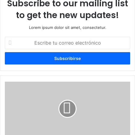
Subscribe to our mailing list
to get the new updates!
Lorem ipsum dolor sit amet, consectetur.
Escribe
tu
correo
electrónico
DGCP
transparenta
con
nuevo
reglamento
para
depurar
el
Registro