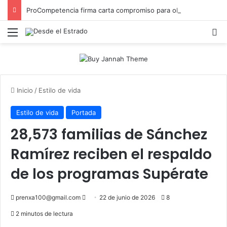
ProCompetencia firma carta compromiso para obtener el Sello Igualando RD para el Sector Público
Menú
B
Inicio
/
Estilo de vida
Estilo de vida
Portada
28,573 familias de Sánchez
Ramírez reciben el respaldo
de los programas Supérate
Send
prenxa100@gmail.com
22 de junio de 2026
8
an
2 minutos de lectura
email