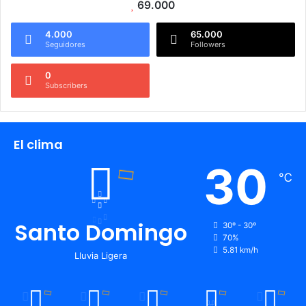
69.000
4.000
65.000
Seguidores
Followers
0
Subscribers
El clima
30
℃
Santo Domingo
30º - 30º
70%
5.81 km/h
Lluvia Ligera