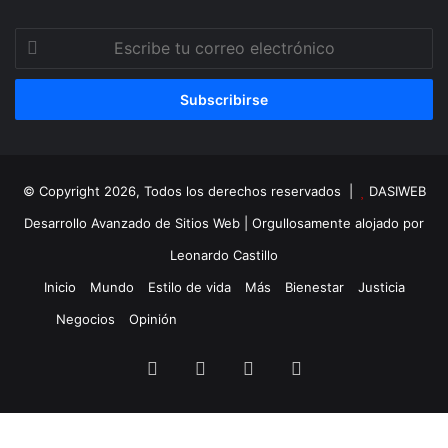
Escribe
tu
correo
electrónico
© Copyright 2026, Todos los derechos reservados |
DASIWEB
Desarrollo Avanzado de Sitios Web
| Orgullosamente alojado por
Leonardo Castillo
Inicio
Mundo
Estilo de vida
Más
Bienestar
Justicia
Negocios
Opinión
Facebook
X
YouTube
Instagram