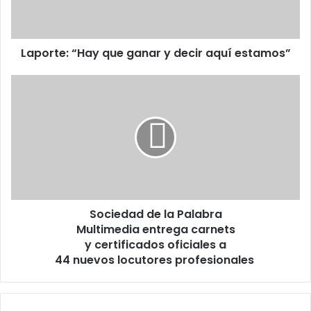
aquí
estamos”
Laporte: “Hay que ganar y decir aquí estamos”
Sociedad
de
la
Palabra
Multimedia entrega carnets
y certificados oficiales a
44 nuevos locutores profesionales
Sociedad de la Palabra
Multimedia entrega carnets
y certificados oficiales a
44 nuevos locutores profesionales