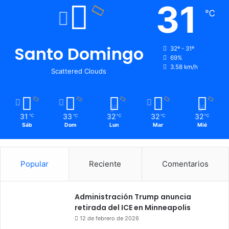
31
℃
Santo Domingo
32º - 31º
69%
3.58 km/h
Scattered Clouds
31
33
32
32
32
℃
℃
℃
℃
℃
Sáb
Dom
Lun
Mar
Mié
Popular
Reciente
Comentarios
Administración Trump anuncia
retirada del ICE en Minneapolis
12 de febrero de 2026