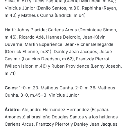
Silva, m.81) y Lucas Paquetá (Gabriel Martinelli, m.64);
Vinícius Júnior (Danilo Santos, m.81), Raphinha (Rayan,
m.40) y Matheus Cunha (Endrick, m.64)
Haití:
Johny Placide; Carlens Arcus (Dominique Simon,
m.46), Ricardo Adé, Hannes Delcroix, Jean-Kévin
Duverne; Martin Experience, Jean-Ricner Bellegarde
(Derrick Etienne, m.81), Danley Jean Jacques; Josué
Casimir (Louicius Deedson, m.62), Frantzdy Pierrot
(Wilson Isidor, m.46) y Ruben Providence (Lenny Joseph,
m.71)
Goles:
1-0: m.23: Matheus Cunha. 2-0: m.36: Matheus
Cunha. 3-0, m.45+3: Vinícius Júnior
Árbitro:
Alejandro Hernández Hernández (España).
Amonestó al brasileño Douglas Santos y a los haitianos
Carlens Arcus, Frantzdy Pierrot y Danley Jean Jacques