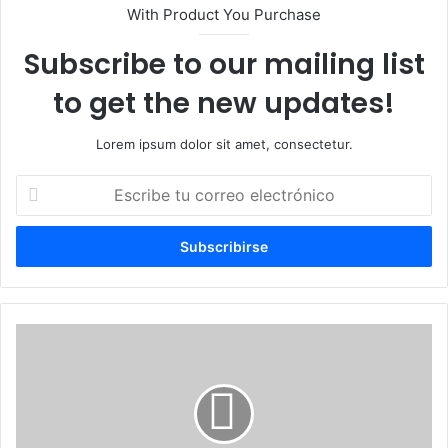
With Product You Purchase
Subscribe to our mailing list
to get the new updates!
Lorem ipsum dolor sit amet, consectetur.
Escribe
tu
correo
electrónico
Laporte:
“Hay
que
ganar
y
decir