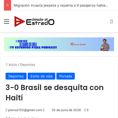
Migración incauta jeepeta y repatria a 9 pasajeros haitianos que transportaban en estatus irregular
Menú
B
Inicio
/
Deportes
Deportes
Estilo de vida
Portada
3-0 Brasil se desquita con
Haití
Send
prenxa100@gmail.com
20 de junio de 2026
5
an