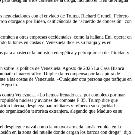
para designar a los cárteles de la droga, incluido el Tren de Aragua
as negociaciones con el enviado de Trump, Richard Grenell. Febrero
vron otorgada por Biden, calificándola de “acuerdo de concesión” con
miten a otras empresas occidentales, como la italiana Eni, operar en
ndo billones en costas q Venezuela dice es su franja y es en
 para abastecer la industria energética y petroquímica de Trinidad y
can sobre la política de Venezuela. Agosto de 2025 La Casa Blanca
mbatir el narcotráfico. Duplica la recompensa por la captura de
e a las costas de Venezuela. «Cualquier otra persona que trafique en
te Hegseth.
s contra Venezuela. «Lo hemos frenado casi por completo por mar.
propulsión nuclear y aviones de combate F-35. Trump dice que
n interna, despliega paramilitares y refuerza su seguridad
o organización terrorista extranjera, alegando que Maduro es su
ca el despliegue naval como la «mayor armada jamás reunida en la
sión en la zona del muelle donde cargan los barcos con droga”, dijo