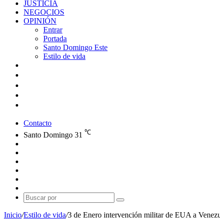
JUSTICIA
NEGOCIOS
OPINIÓN
Entrar
Portada
Santo Domingo Este
Estilo de vida
Contacto
℃
Santo Domingo
31
Facebook
X
YouTube
Instagram
Publicación
al
Switch
azar
skin
Buscar
por
Inicio
/
Estilo de vida
/
3 de Enero intervención militar de EUA a Venez