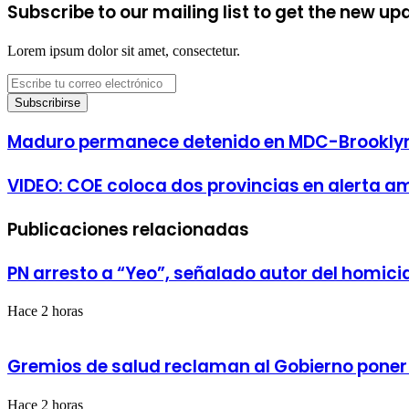
Subscribe to our mailing list to get the new up
Lorem ipsum dolor sit amet, consectetur.
Escribe
tu
correo
electrónico
Maduro
Maduro permanece detenido en MDC-Brooklyn 
permanece
detenido
VIDEO:
VIDEO: COE coloca dos provincias en alerta ama
en
COE
MDC-
coloca
Brooklyn
Publicaciones relacionadas
dos
una
provincias
de
en
las
PN arresto a “Yeo”, señalado autor del homici
alerta
cárceles
amarrilla
más
y
Hace 2 horas
seguras
tres
y
en
drástica
verde
Gremios de salud reclaman al Gobierno poner f
en
EUA
Hace 2 horas