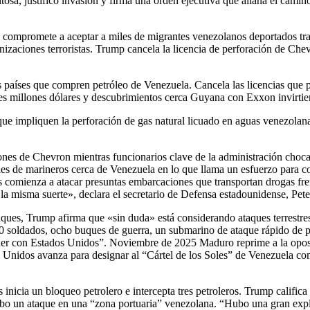
a, justificó invasión y firma una orden ejecutiva que allana el camino 
e compromete a aceptar a miles de migrantes venezolanos deportados tr
izaciones terroristas. Trump cancela la licencia de perforación de Che
íses que compren petróleo de Venezuela. Cancela las licencias que per
iles millones dólares y descubrimientos cerca Guyana con Exxon invirtie
e impliquen la perforación de gas natural licuado en aguas venezolanas
ciones de Chevron mientras funcionarios clave de la administración cho
es de marineros cerca de Venezuela en lo que llama un esfuerzo para co
omienza a atacar presuntas embarcaciones que transportan drogas frent
 la misma suerte», declara el secretario de Defensa estadounidense, Pe
ques, Trump afirma que «sin duda» está considerando ataques terrestre
00 soldados, ocho buques de guerra, un submarino de ataque rápido de 
 con Estados Unidos”. Noviembre de 2025 Maduro reprime a la oposició
Unidos avanza para designar al “Cártel de los Soles” de Venezuela com
inicia un bloqueo petrolero e intercepta tres petroleros. Trump califi
bo un ataque en una “zona portuaria” venezolana. “Hubo una gran explo