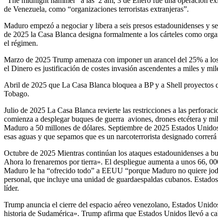
“The midnight hammer” a las 2 am, 3 de Enero fue una operación exitos
de Venezuela, como “organizaciones terroristas extranjeras”.
Maduro empezó a negociar y libera a seis presos estadounidenses y s
de 2025 la Casa Blanca designa formalmente a los cárteles como organ
el régimen.
Marzo de 2025 Trump amenaza con imponer un arancel del 25% a los pa
el Dinero es justificación de costes invasión ascendentes a miles y m
Abril de 2025 que La Casa Blanca bloquea a BP y a Shell proyectos qu
Tobago.
Julio de 2025 La Casa Blanca revierte las restricciones a las perfora
comienza a desplegar buques de guerra aviones, drones etcétera y mil
Maduro a 50 millones de dólares. Septiembre de 2025 Estados Unidos c
esas aguas y que sepamos que es un narcoterrorista designado correrá
Octubre de 2025 Mientras continúan los ataques estadounidenses a bu
Ahora lo frenaremos por tierra». El despliegue aumenta a unos 66, 0
Maduro le ha “ofrecido todo” a EEUU “porque Maduro no quiere joder
personal, que incluye una unidad de guardaespaldas cubanos. Estados 
líder.
Trump anuncia el cierre del espacio aéreo venezolano, Estados Unidos 
historia de Sudamérica». Trump afirma que Estados Unidos llevó a ca