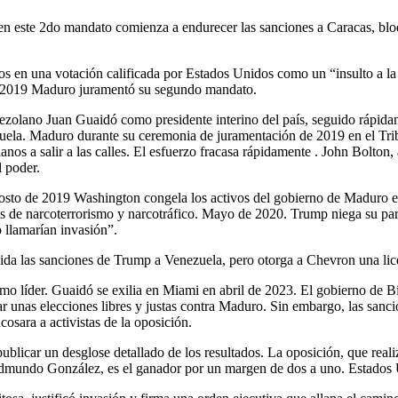
este 2do mandato comienza a endurecer las sanciones a Caracas, bloque
os en una votación calificada por Estados Unidos como un “insulto a 
de 2019 Maduro juramentó su segundo mandato.
ezolano Juan Guaidó como presidente interino del país, seguido rápida
ezuela. Maduro durante su ceremonia de juramentación de 2019 en el Tr
anos a salir a las calles. El esfuerzo fracasa rápidamente . John Bolton
l poder.
sto de 2019 Washington congela los activos del gobierno de Maduro en
de narcoterrorismo y narcotráfico. Mayo de 2020. Trump niega su parti
o llamarían invasión”.
da las sanciones de Trump a Venezuela, pero otorga a Chevron una lic
 líder. Guaidó se exilia en Miami en abril de 2023. El gobierno de Bide
rar unas elecciones libres y justas contra Maduro. Sin embargo, las san
osara a activistas de la oposición.
ublicar un desglose detallado de los resultados. La oposición, que real
dmundo González, es el ganador por un margen de dos a uno. Estados U