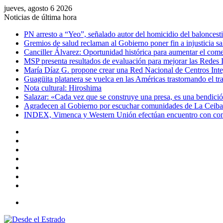
jueves, agosto 6 2026
Noticias de última hora
PN arresto a “Yeo”, señalado autor del homicidio del baloncest
Gremios de salud reclaman al Gobierno poner fin a injusticia sal
Canciller Álvarez: Oportunidad histórica para aumentar el com
MSP presenta resultados de evaluación para mejorar las Redes 
María Díaz G. propone crear una Red Nacional de Centros Integ
Guagüita platanera se vuelca en las Américas trastornando el tra
Nota cultural: Hiroshima
Salazar: «Cada vez que se construye una presa, es una bendició
Agradecen al Gobierno por escuchar comunidades de La Ceiba
INDEX, Vimenca y Western Unión efectúan encuentro con comu
Facebook
X
YouTube
Instagram
Acceso
Publicación
al
Barra
azar
lateral
Menú