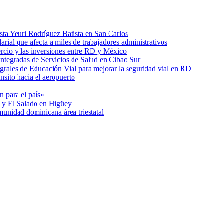
ista Yeuri Rodríguez Batista en San Carlos
arial que afecta a miles de trabajadores administrativos
ercio y las inversiones entre RD y México
Integradas de Servicios de Salud en Cibao Sur
rales de Educación Vial para mejorar la seguridad vial en RD
nsito hacia el aeropuerto
n para el país»
 y El Salado en Higüey
nidad dominicana área triestatal