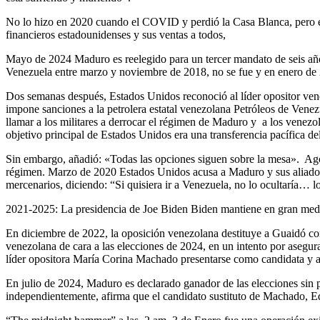
No lo hizo en 2020 cuando el COVID y perdió la Casa Blanca, pero en 
financieros estadounidenses y sus ventas a todos,
Mayo de 2024 Maduro es reelegido para un tercer mandato de seis añ
Venezuela entre marzo y noviembre de 2018, no se fue y en enero 
Dos semanas después, Estados Unidos reconoció al líder opositor ven
impone sanciones a la petrolera estatal venezolana Petróleos de Ven
llamar a los militares a derrocar el régimen de Maduro y a los venezol
objetivo principal de Estados Unidos era una transferencia pacífica de
Sin embargo, añadió: «Todas las opciones siguen sobre la mesa». Ago
régimen. Marzo de 2020 Estados Unidos acusa a Maduro y sus aliados 
mercenarios, diciendo: “Si quisiera ir a Venezuela, no lo ocultaría… l
2021-2025: La presidencia de Joe Biden Biden mantiene en gran medi
En diciembre de 2022, la oposición venezolana destituye a Guaidó como
venezolana de cara a las elecciones de 2024, en un intento por asegu
líder opositora María Corina Machado presentarse como candidata y ac
En julio de 2024, Maduro es declarado ganador de las elecciones sin p
independientemente, afirma que el candidato sustituto de Machado, E