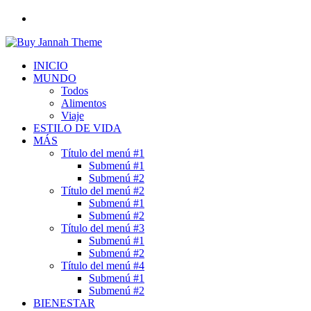
Buscar
por
INICIO
MUNDO
Todos
Alimentos
Viaje
ESTILO DE VIDA
MÁS
Título del menú #1
Submenú #1
Submenú #2
Título del menú #2
Submenú #1
Submenú #2
Título del menú #3
Submenú #1
Submenú #2
Título del menú #4
Submenú #1
Submenú #2
BIENESTAR