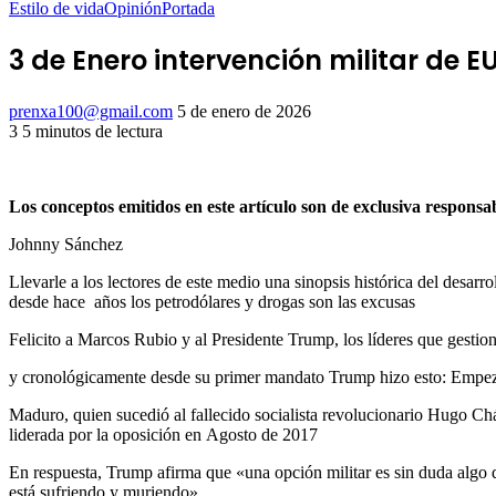
Estilo de vida
Opinión
Portada
3 de Enero intervención militar de 
Send
prenxa100@gmail.com
5 de enero de 2026
an
3
5 minutos de lectura
Facebook
X
LinkedIn
Tumblr
Pinterest
Reddit
VKontakte
Odnoklassniki
Pocket
email
Los conceptos emitidos en este artículo son de exclusiva responsa
Johnny Sánchez
Llevarle a los lectores de este medio una sinopsis histórica del desarr
desde hace años los petrodólares y drogas son las excusas
Felicito a Marcos Rubio y al Presidente Trump, los líderes que gesti
y cronológicamente desde su primer mandato Trump hizo esto: Empe
Maduro, quien sucedió al fallecido socialista revolucionario Hugo Ch
liderada por la oposición en Agosto de 2017
En respuesta, Trump afirma que «una opción militar es sin duda algo 
está sufriendo y muriendo».