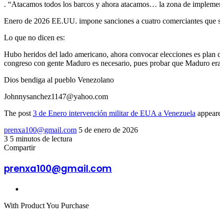
. “Atacamos todos los barcos y ahora atacamos… la zona de impleme
Enero de 2026 EE.UU. impone sanciones a cuatro comerciantes que s
Lo que no dicen es:
Hubo heridos del lado americano, ahora convocar elecciones es plan 
congreso con gente Maduro es necesario, pues probar que Maduro era d
Dios bendiga al pueblo Venezolano
Johnnysanchez1147@yahoo.com
The post
3 de Enero intervención militar de EUA a Venezuela
appeare
Send
prenxa100@gmail.com
5 de enero de 2026
an
3
5 minutos de lectura
Facebook
X
LinkedIn
Tumblr
Pinterest
Reddit
VKontakte
Odnoklassniki
Pocket
email
Compartir
Facebook
X
LinkedIn
Tumblr
Pinterest
Reddit
VKontakte
Odnoklassniki
Pocket
Compartir
Imprimir
por
prenxa100@gmail.com
correo
electrónico
Sitio
web
With Product You Purchase