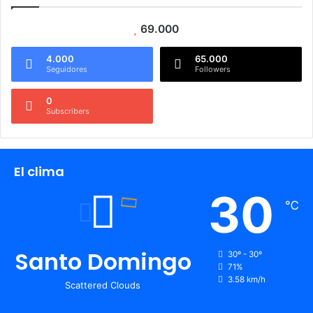
69.000
4.000
65.000
Seguidores
Followers
0
Subscribers
El clima
30
℃
Santo Domingo
30º - 30º
71%
3.58 km/h
Scattered Clouds