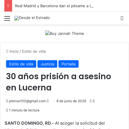
Real Madrid y Barcelona dan el pésame a Leo Messi por la muerte de su padre
Menú
B
Inicio
/
Estilo de vida
Estilo de vida
Justicia
Portada
30 años prisión a asesino
en Lucerna
Send
prenxa100@gmail.com
8 de junio de 2026
3
an
1 minuto de lectura
email
SANTO DOMINGO, RD.-
Al acoger la solicitud del