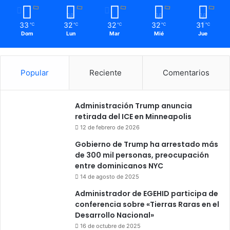
33
32
32
32
31
℃
℃
℃
℃
℃
Dom
Lun
Mar
Mié
Jue
Popular
Reciente
Comentarios
Administración Trump anuncia
retirada del ICE en Minneapolis
12 de febrero de 2026
Gobierno de Trump ha arrestado más
de 300 mil personas, preocupación
entre dominicanos NYC
14 de agosto de 2025
Administrador de EGEHID participa de
conferencia sobre «Tierras Raras en el
Desarrollo Nacional»
16 de octubre de 2025