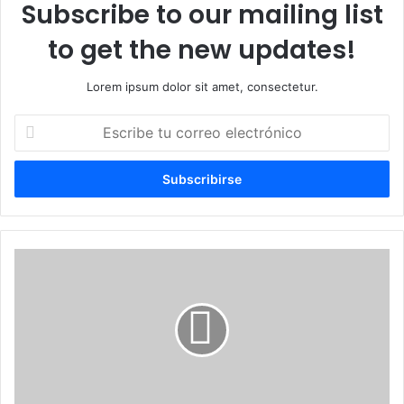
Subscribe to our mailing list
to get the new updates!
Lorem ipsum dolor sit amet, consectetur.
Escribe
tu
correo
electrónico
Regidor
del
PRM
hace
donación para
sofocar
incendio