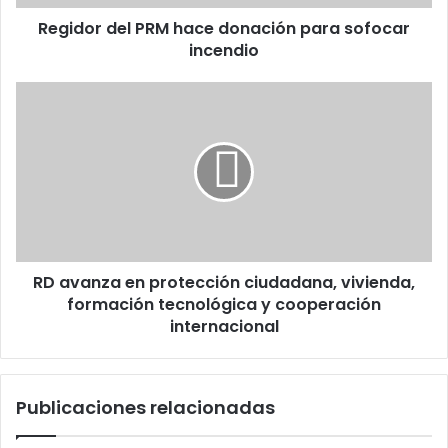
Regidor del PRM hace donación para sofocar
incendio
RD
avanza
en
protección
ciudadana,
vivienda,
formación
tecnológica
y
RD avanza en protección ciudadana, vivienda,
cooperación
internacional
formación tecnológica y cooperación
internacional
Publicaciones relacionadas