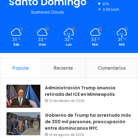
Santo Domingo
61%
3.58 km/h
Scattered Clouds
31
33
32
33
31
℃
℃
℃
℃
℃
Sáb
Dom
Lun
Mar
Mié
Popular
Reciente
Comentarios
Administración Trump anuncia
retirada del ICE en Minneapolis
12 de febrero de 2026
Gobierno de Trump ha arrestado más
de 300 mil personas, preocupación
entre dominicanos NYC
14 de agosto de 2025