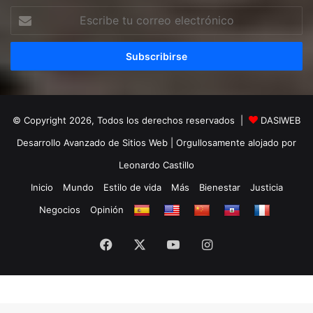
Escribe
tu
correo
electrónico
© Copyright 2026, Todos los derechos reservados |
DASIWEB
Desarrollo Avanzado de Sitios Web
| Orgullosamente alojado por
Leonardo Castillo
Inicio
Mundo
Estilo de vida
Más
Bienestar
Justicia
Negocios
Opinión
Facebook
X
YouTube
Instagram