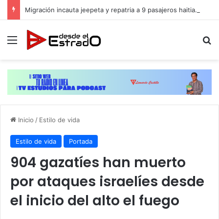
Migración incauta jeepeta y repatria a 9 pasajeros haitianos que transportaban en estatus irregular
Menú
B
Inicio
/
Estilo de vida
Estilo de vida
Portada
904 gazatíes han muerto
por ataques israelíes desde
el inicio del alto el fuego