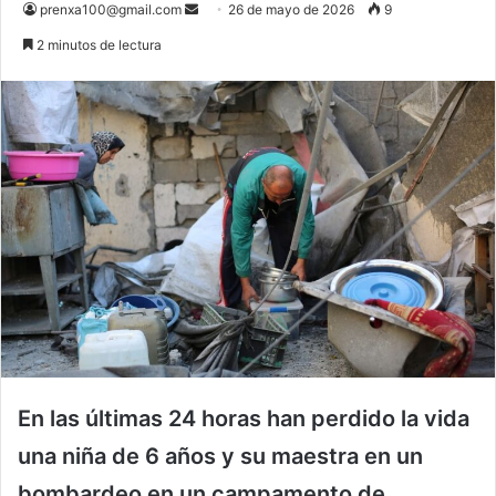
Send
prenxa100@gmail.com
26 de mayo de 2026
9
an
2 minutos de lectura
email
En las últimas 24 horas han perdido la vida
una niña de 6 años y su maestra en un
bombardeo en un campamento de