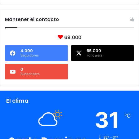
Mantener el contacto
69.000
4.000
65.000
Seguidores
Followers
0
Subscribers
El clima
31
℃
32º - 31º