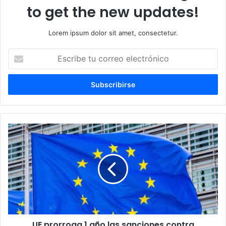
to get the new updates!
Lorem ipsum dolor sit amet, consectetur.
Escribe
tu
correo
electrónico
UE
prorroga
1
año
las
sanciones
contra
responsables
de
UE prorroga 1 año las sanciones contra
la