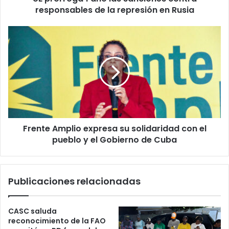
represión
responsables de la represión en Rusia
en
Rusia
Frente
Amplio
expresa
su
solidaridad
con
el
pueblo
y
Frente Amplio expresa su solidaridad con el
el
Gobierno
pueblo y el Gobierno de Cuba
de
Cuba
Publicaciones relacionadas
CASC saluda
reconocimiento de la FAO