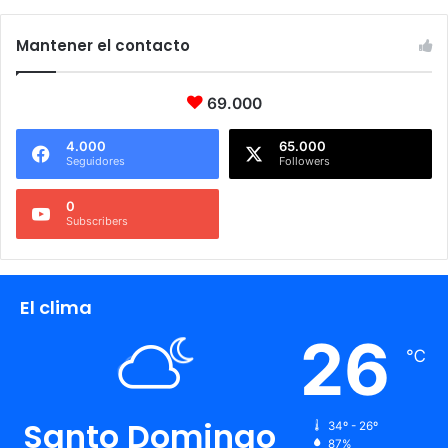
Mantener el contacto
69.000
4.000
65.000
Seguidores
Followers
0
Subscribers
El clima
26
℃
Santo Domingo
34º - 26º
87%