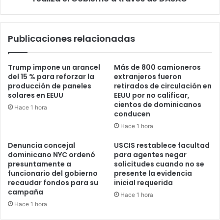
de
Madres
que
Publicaciones relacionadas
realiza
el
Gobierno
Trump impone un arancel
Más de 800 camioneros
a
del 15 % para reforzar la
extranjeros fueron
través
producción de paneles
retirados de circulación en
de
solares en EEUU
EEUU por no calificar,
DASAC
cientos de dominicanos
Hace 1 hora
conducen
Hace 1 hora
Denuncia concejal
USCIS restablece facultad
dominicano NYC ordenó
para agentes negar
presuntamente a
solicitudes cuando no se
funcionario del gobierno
presente la evidencia
recaudar fondos para su
inicial requerida
campaña
Hace 1 hora
Hace 1 hora