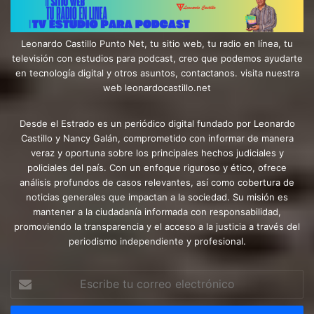
Leonardo Castillo Punto Net, tu sitio web, tu radio en línea, tu
televisión con estudios para podcast, creo que podemos ayudarte
en tecnología digital y otros asuntos, contactanos. visita nuestra
web leonardocastillo.net
Desde el Estrado es un periódico digital fundado por Leonardo
Castillo y Nancy Galán, comprometido con informar de manera
veraz y oportuna sobre los principales hechos judiciales y
policiales del país. Con un enfoque riguroso y ético, ofrece
análisis profundos de casos relevantes, así como cobertura de
noticias generales que impactan a la sociedad. Su misión es
mantener a la ciudadanía informada con responsabilidad,
promoviendo la transparencia y el acceso a la justicia a través del
periodismo independiente y profesional.
Escribe
tu
correo