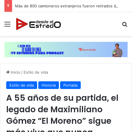
Más de 800 camioneros extranjeros fueron retirados de circulación en EEUU por no calificar, cientos de dominicanos conducen
Menú
B
Inicio
/
Estilo de vida
Estilo de vida
Historia
Portada
A 55 años de su partida, el
legado de Maximiliano
Gómez “El Moreno” sigue