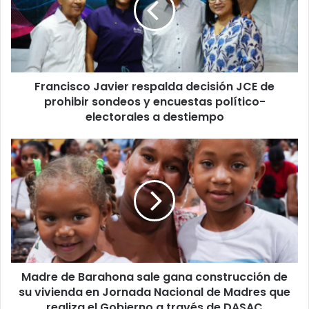
JCE
de
prohibir
sondeos
y
Francisco Javier respalda decisión JCE de
encuestas
político-
prohibir sondeos y encuestas político-
electorales
electorales a destiempo
a
destiempo
Madre
de
Barahona
sale
gana
construcción
de
su
vivienda
Madre de Barahona sale gana construcción de
en
Jornada
su vivienda en Jornada Nacional de Madres que
Nacional
realiza el Gobierno a través de DASAC