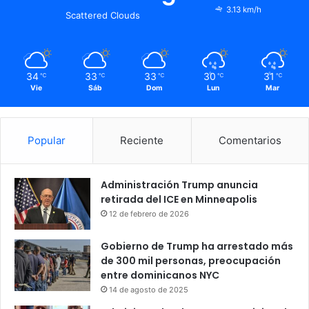
3.13 km/h
Scattered Clouds
34
33
33
30
31
℃
℃
℃
℃
℃
Vie
Sáb
Dom
Lun
Mar
Popular
Reciente
Comentarios
Administración Trump anuncia
retirada del ICE en Minneapolis
12 de febrero de 2026
Gobierno de Trump ha arrestado más
de 300 mil personas, preocupación
entre dominicanos NYC
14 de agosto de 2025