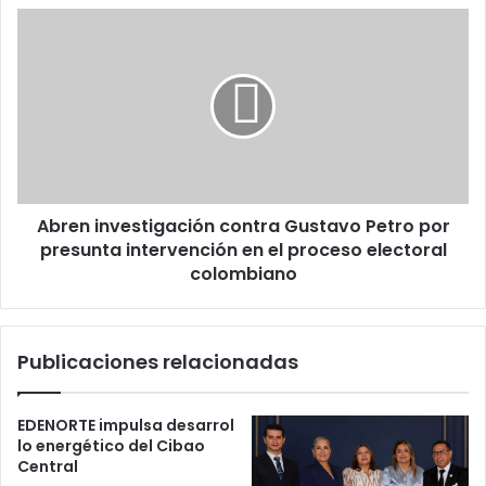
Abren
investigación
contra
Gustavo
Petro
por
presunta
intervención
en
Abren investigación contra Gustavo Petro por
el
proceso
presunta intervención en el proceso electoral
electoral
colombiano
colombiano
Publicaciones relacionadas
EDENORTE impulsa desarrol
lo energético del Cibao
Central