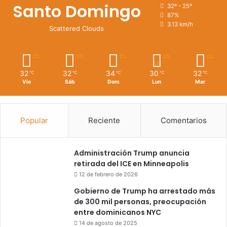
Santo Domingo
32º - 25º
87%
3.13 km/h
Scattered Clouds
32
32
34
30
32
℃
℃
℃
℃
℃
Vie
Sáb
Dom
Lun
Mar
Popular
Reciente
Comentarios
Administración Trump anuncia
retirada del ICE en Minneapolis
12 de febrero de 2026
Gobierno de Trump ha arrestado más
de 300 mil personas, preocupación
entre dominicanos NYC
14 de agosto de 2025