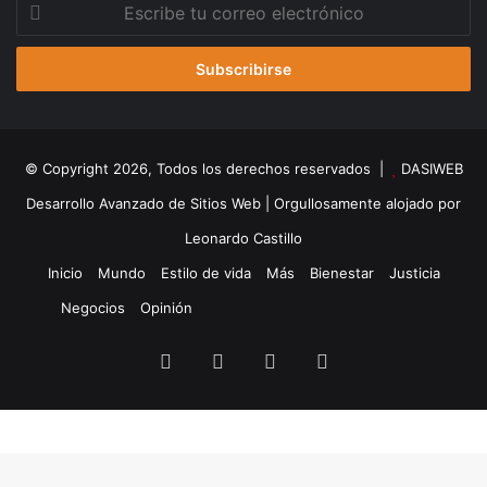
Escribe
tu
correo
electrónico
© Copyright 2026, Todos los derechos reservados |
DASIWEB
Desarrollo Avanzado de Sitios Web
| Orgullosamente alojado por
Leonardo Castillo
Inicio
Mundo
Estilo de vida
Más
Bienestar
Justicia
Negocios
Opinión
Facebook
X
YouTube
Instagram