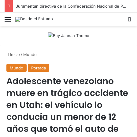
Juramentan directiva de la Confederación Nacional de Periodistas del Ecuador, Capítulo NY
Menú
B
Inicio
/
Mundo
Mundo
Portada
Adolescente venezolano
muere en trágico accidente
en Utah: el vehículo lo
conducía un menor de 12
años que tomó el auto de