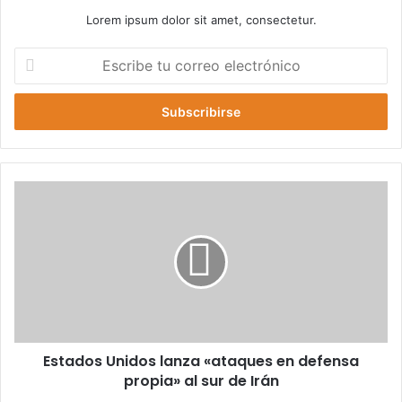
Lorem ipsum dolor sit amet, consectetur.
Escribe
tu
correo
electrónico
Estados
Unidos
lanza
«ataques
en
defensa
propia»
al
sur
Estados Unidos lanza «ataques en defensa
de
Irán
propia» al sur de Irán