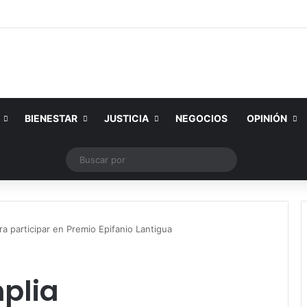
BIENESTAR
JUSTICIA
NEGOCIOS
OPINIÓN
k
ouTube
Instagram
Publicación al azar
Switch skin
Buscar
por
 participar en Premio Epifanio Lantigua
plia