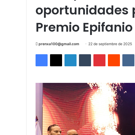
oportunidades p
Premio Epifanio
Send
prenxa100@gmail.com
22 de septiembre de 2025
an
Facebook
X
LinkedIn
Tumblr
Pinterest
Reddit
email