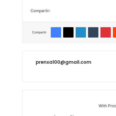
Compartir:
Facebook
X
LinkedIn
Tumblr
Pin
Compartir
prenxa100@gmail.com
Sitio
web
With Pro