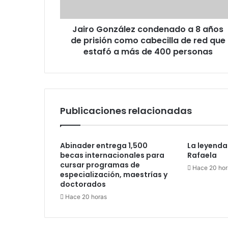
prisión
como
Jairo González condenado a 8 años
cabecilla
de
de prisión como cabecilla de red que
red
estafó a más de 400 personas
que
estafó
a
más
de
Publicaciones relacionadas
400
personas
Abinader entrega 1,500
La leyenda
becas internacionales para
Rafaela
cursar programas de
Hace 20 hor
especialización, maestrías y
doctorados
Hace 20 horas