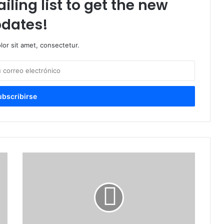
iling list to get the new
dates!
or sit amet, consectetur.
Canciller
Álvarez:
situación
haitiana
es
una
prueba