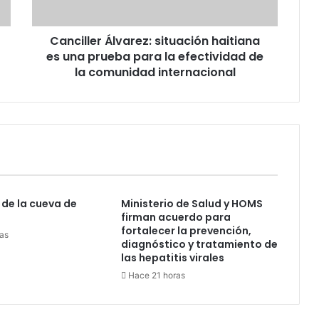
para
la
Canciller Álvarez: situación haitiana
efectividad
de
es una prueba para la efectividad de
la
la comunidad internacional
comunidad
internacional
 de la cueva de
Ministerio de Salud y HOMS
firman acuerdo para
fortalecer la prevención,
as
diagnóstico y tratamiento de
las hepatitis virales
Hace 21 horas