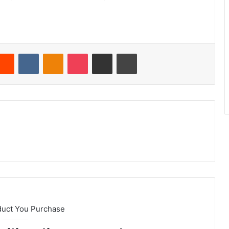
terest
Reddit
VKontakte
Odnoklassniki
Pocket
Compartir por correo electrónico
Imprimir
duct You Purchase