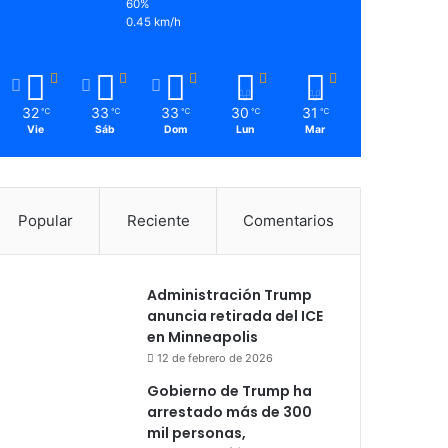
60%
0.45 km/h
32
33
33
30
31
℃
℃
℃
℃
℃
Vie
Sáb
Dom
Lun
Mar
Popular
Reciente
Comentarios
Administración Trump
anuncia retirada del ICE
en Minneapolis
12 de febrero de 2026
Gobierno de Trump ha
arrestado más de 300
mil personas,