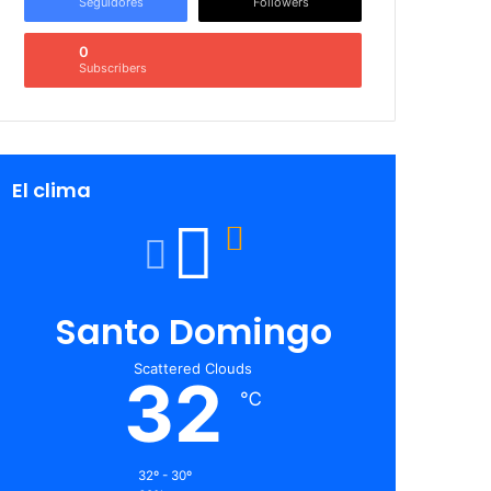
Seguidores
Followers
0
Subscribers
El clima
Santo Domingo
Scattered Clouds
32
℃
32º - 30º