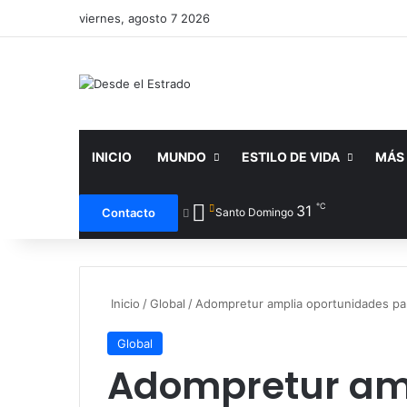
viernes, agosto 7 2026
INICIO
MUNDO
ESTILO DE VIDA
MÁS
℃
31
Faceboo
X
Y
Contacto
Santo Domingo
Inicio
/
Global
/
Adompretur amplia oportunidades para
Global
Adompretur am