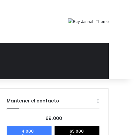
Facebook
X
YouTube
Instagram
Acceso
Publicación al az
Barra lateral
Mantener el contacto
69.000
4.000
65.000