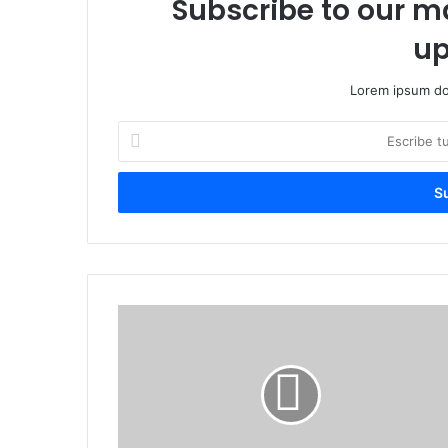
Subscribe to our ma
up
Lorem ipsum dol
Escribe
tu
correo
electrónico
Jairo
González
condenado
a
8
años
de