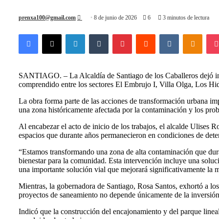
Send
prenxa100@gmail.com
8 de junio de 2026
6
3 minutos de lectura
an
Facebook
X
LinkedIn
Tumblr
Pinterest
Reddit
VKontakte
Odnok
email
SANTIAGO. – La Alcaldía de Santiago de los Caballeros dejó inic
comprendido entre los sectores El Embrujo I, Villa Olga, Los Hi
La obra forma parte de las acciones de transformación urbana imp
una zona históricamente afectada por la contaminación y los prob
Al encabezar el acto de inicio de los trabajos, el alcalde Ulises 
espacios que durante años permanecieron en condiciones de deter
“Estamos transformando una zona de alta contaminación que durant
bienestar para la comunidad. Esta intervención incluye una soluc
una importante solución vial que mejorará significativamente la 
Mientras, la gobernadora de Santiago, Rosa Santos, exhortó a los
proyectos de saneamiento no depende únicamente de la inversión 
Indicó que la construcción del encajonamiento y del parque lineal