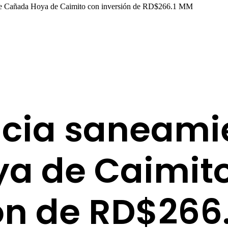
o de Cañada Hoya de Caimito con inversión de RD$266.1 MM
icia saneami
a de Caimit
ón de RD$266