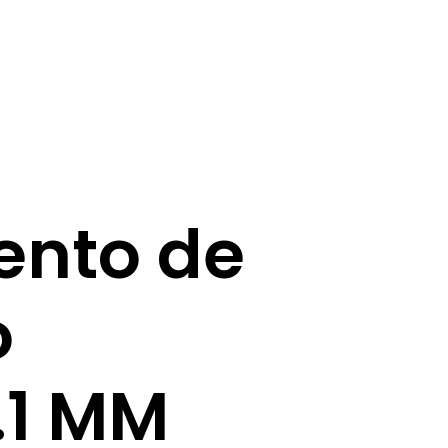
ento de
o
.1 MM