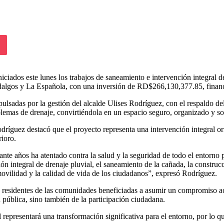
lassniki
Pocket
iados este lunes los trabajos de saneamiento e intervención integral d
dalgos y La Española, con una inversión de RD$266,130,377.85, financ
ulsadas por la gestión del alcalde Ulises Rodríguez, con el respaldo de
lemas de drenaje, convirtiéndola en un espacio seguro, organizado y sos
Rodríguez destacó que el proyecto representa una intervención integral or
ioro.
e años ha atentado contra la salud y la seguridad de todo el entorno pa
ión integral de drenaje pluvial, el saneamiento de la cañada, la cons
movilidad y la calidad de vida de los ciudadanos”, expresó Rodríguez.
 residentes de las comunidades beneficiadas a asumir un compromiso act
pública, sino también de la participación ciudadana.
 representará una transformación significativa para el entorno, por lo q