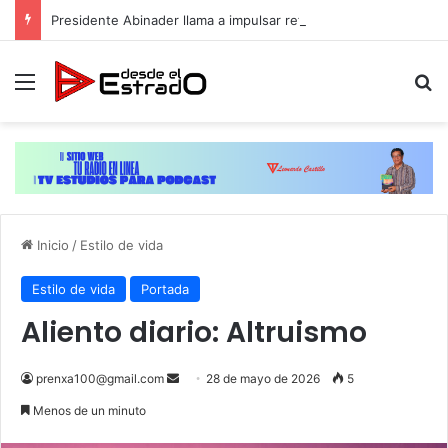
Presidente Abinader llama a impulsar reformas y consensos para acelerar desarrollo hacia 2036
Menú
B
Inicio
/
Estilo de vida
Estilo de vida
Portada
Aliento diario: Altruismo
Send
prenxa100@gmail.com
28 de mayo de 2026
5
an
Menos de un minuto
email