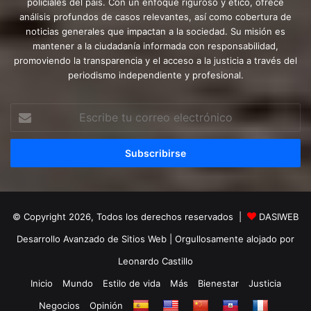
policiales del país. Con un enfoque riguroso y ético, ofrece
análisis profundos de casos relevantes, así como cobertura de
noticias generales que impactan a la sociedad. Su misión es
mantener a la ciudadanía informada con responsabilidad,
promoviendo la transparencia y el acceso a la justicia a través del
periodismo independiente y profesional.
Escribe
tu
correo
electrónico
© Copyright 2026, Todos los derechos reservados |
DASIWEB
Desarrollo Avanzado de Sitios Web
| Orgullosamente alojado por
Leonardo Castillo
Inicio
Mundo
Estilo de vida
Más
Bienestar
Justicia
Negocios
Opinión