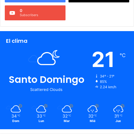
0
Subscribers
El clima
21
℃
Santo Domingo
34º - 21º
85%
2.24 km/h
Scattered Clouds
34
33
32
32
31
℃
℃
℃
℃
℃
Dom
Lun
Mar
Mié
Jue