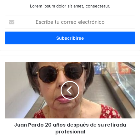
Lorem ipsum dolor sit amet, consectetur.
Escribe
tu
correo
electrónico
Juan
Pardo
20
años
después
de
su
retirada
profesional
Juan Pardo 20 años después de su retirada
profesional