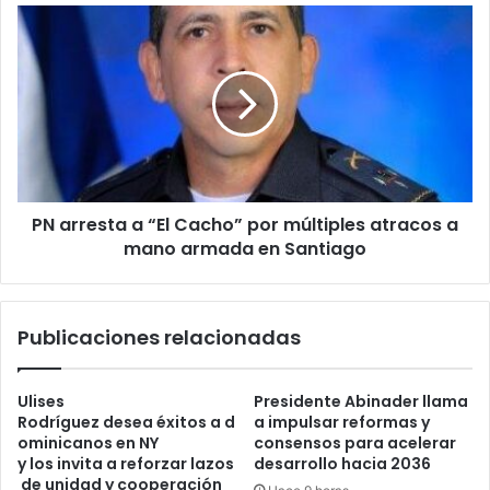
PN
arresta
a
“El
Cacho” por múltiples atracos a
mano
armada en Santiago
PN arresta a “El Cacho” por múltiples atracos a
mano armada en Santiago
Publicaciones relacionadas
Ulises
Presidente Abinader llama
Rodríguez desea éxitos a d
a impulsar reformas y
ominicanos en NY
consensos para acelerar
y los invita a reforzar lazos
desarrollo hacia 2036
de unidad y cooperación