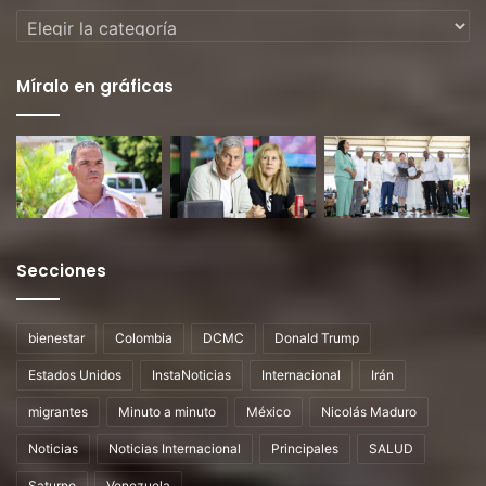
Categorías
Míralo en gráficas
Secciones
bienestar
Colombia
DCMC
Donald Trump
Estados Unidos
InstaNoticias
Internacional
Irán
migrantes
Minuto a minuto
México
Nicolás Maduro
Noticias
Noticias Internacional
Principales
SALUD
Saturno
Venezuela