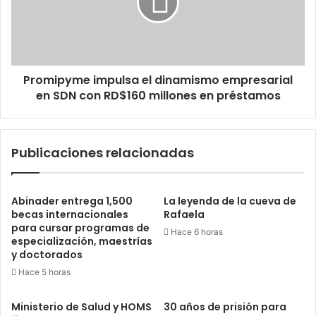
empresarial
en
SDN
con
RD$160
Promipyme impulsa el dinamismo empresarial
millones
en
en SDN con RD$160 millones en préstamos
préstamos
Publicaciones relacionadas
Abinader entrega 1,500
La leyenda de la cueva de
becas internacionales
Rafaela
para cursar programas de
Hace 6 horas
especialización, maestrías
y doctorados
Hace 5 horas
Ministerio de Salud y HOMS
30 años de prisión para