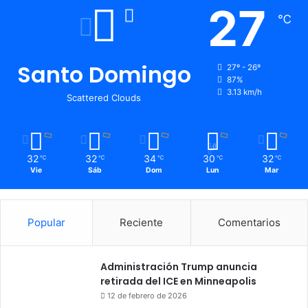
27
℃
Santo Domingo
27º - 26º
87%
3.13 km/h
Scattered Clouds
32
32
34
30
32
℃
℃
℃
℃
℃
Vie
Sáb
Dom
Lun
Mar
Popular
Reciente
Comentarios
Administración Trump anuncia
retirada del ICE en Minneapolis
12 de febrero de 2026