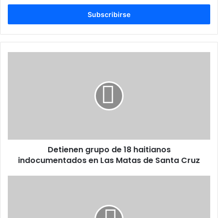
correo
electrónico
Detienen
grupo
de
18
haitianos
indocumentados
en
Las
Matas
Detienen grupo de 18 haitianos
de
Santa
indocumentados en Las Matas de Santa Cruz
Cruz
Promipyme
impulsa
el
dinamismo