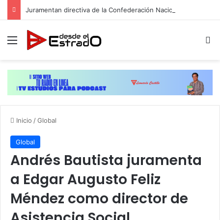
Juramentan directiva de la Confederación Nacional de Periodistas del Ecuador, Capítulo NY
Menú
B
Inicio
/
Global
Global
Andrés Bautista juramenta
a Edgar Augusto Feliz
Méndez como director de
Asistencia Social