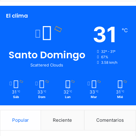
El clima
31
℃
Santo Domingo
32º - 31º
67%
3.58 km/h
Scattered Clouds
31
33
32
33
31
℃
℃
℃
℃
℃
Sáb
Dom
Lun
Mar
Mié
Popular
Reciente
Comentarios