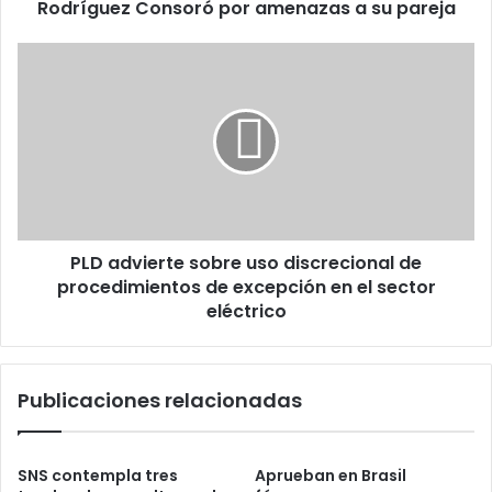
a
Rodríguez Consoró por amenazas a su pareja
su
pareja
PLD
advierte
sobre
uso
discrecional
de
procedimientos
de
excepción
PLD advierte sobre uso discrecional de
en
el
procedimientos de excepción en el sector
sector
eléctrico
eléctrico
Publicaciones relacionadas
SNS contempla tres
Aprueban en Brasil