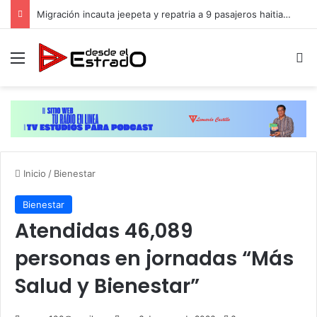
Migración incauta jeepeta y repatria a 9 pasajeros haitianos que transportaban en estatus irregular
Menú
B
Inicio
/
Bienestar
Bienestar
Atendidas 46,089
personas en jornadas “Más
Salud y Bienestar”