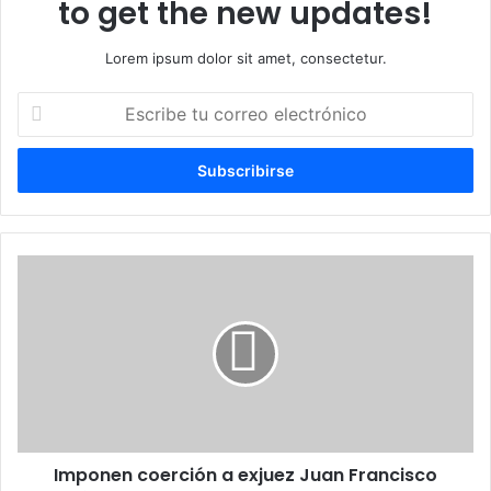
to get the new updates!
Lorem ipsum dolor sit amet, consectetur.
Escribe
tu
correo
electrónico
Imponen
coerción
a
exjuez
Juan
Francisco
Rodríguez
Consoró
por
Imponen coerción a exjuez Juan Francisco
amenazas