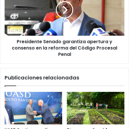
apertura
y
consenso
en
la
reforma
Presidente Senado garantiza apertura y
del
Código
consenso en la reforma del Código Procesal
Procesal
Penal
Penal
Publicaciones relacionadas