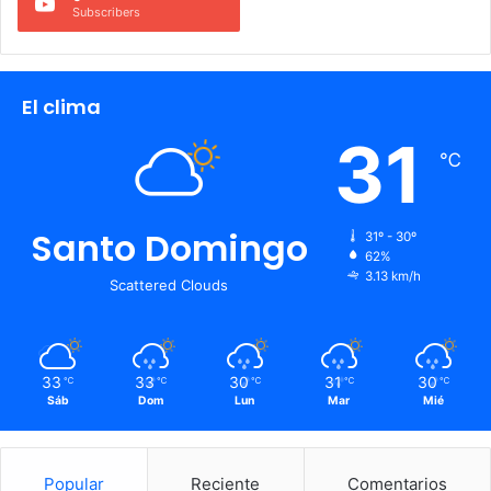
Subscribers
El clima
31
℃
Santo Domingo
31º - 30º
62%
3.13 km/h
Scattered Clouds
33
33
30
31
30
℃
℃
℃
℃
℃
Sáb
Dom
Lun
Mar
Mié
Popular
Reciente
Comentarios