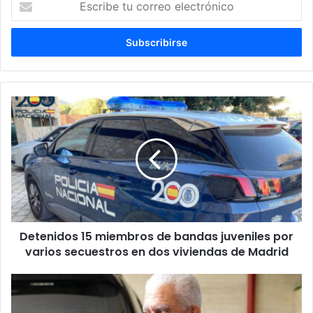
tu
correo
electrónico
Detenidos
15
miembros
de
bandas
juveniles
por
varios
secuestros
Detenidos 15 miembros de bandas juveniles por
en
dos
varios secuestros en dos viviendas de Madrid
viviendas
de
Presidente
Madrid
Senado
garantiza