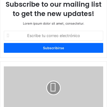
Subscribe to our mailing list
to get the new updates!
Lorem ipsum dolor sit amet, consectetur.
Escribe
tu
correo
electrónico
Detuvieron
a
abogada
que
asistía
a
migrantes
venezolanos