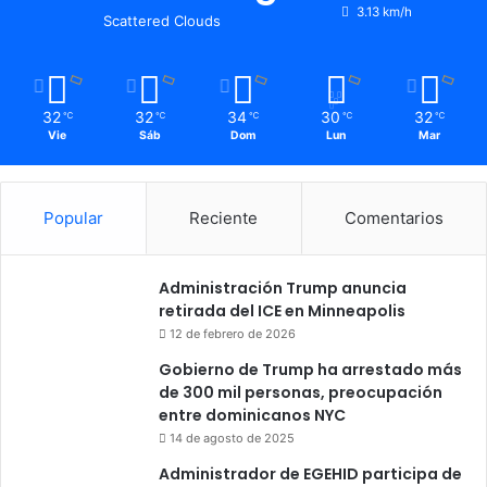
3.13 km/h
Scattered Clouds
32
32
34
30
32
℃
℃
℃
℃
℃
Vie
Sáb
Dom
Lun
Mar
Popular
Reciente
Comentarios
Administración Trump anuncia
retirada del ICE en Minneapolis
12 de febrero de 2026
Gobierno de Trump ha arrestado más
de 300 mil personas, preocupación
entre dominicanos NYC
14 de agosto de 2025
Administrador de EGEHID participa de