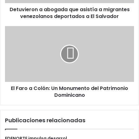
deportados
Detuvieron a abogada que asistía a migrantes
a
El
venezolanos deportados a El Salvador
Salvador
El
Faro
a
Colón:
Un
Monumento
del
Patrimonio
Dominicano
El Faro a Colón: Un Monumento del Patrimonio
Dominicano
Publicaciones relacionadas
EDENORTE impulsa desarrol