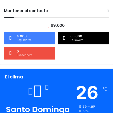
Mantener el contacto
69.000
4.000
65.000
Seguidores
Followers
0
Subscribers
El clima
26
℃
Santo Domingo
32º - 25º
88%