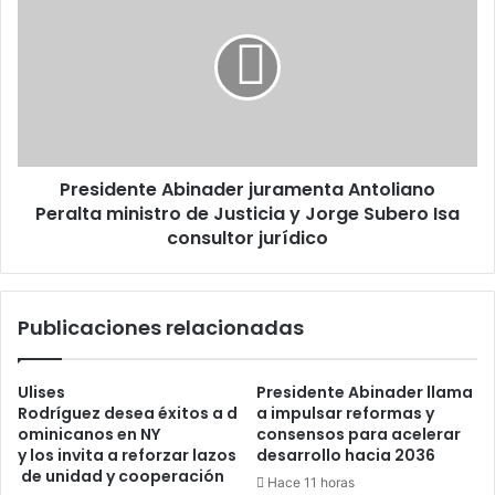
Abinader
juramenta
Antoliano
Peralta
ministro
de
Justicia
y
Presidente Abinader juramenta Antoliano
Jorge
Subero
Peralta ministro de Justicia y Jorge Subero Isa
Isa
consultor jurídico
consultor
jurídico
Publicaciones relacionadas
Ulises
Presidente Abinader llama
Rodríguez desea éxitos a d
a impulsar reformas y
ominicanos en NY
consensos para acelerar
y los invita a reforzar lazos
desarrollo hacia 2036
de unidad y cooperación
Hace 11 horas