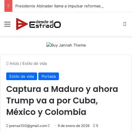
Presidente Abinader llama a impulsar reformas y consensos para acelerar desarrollo hacia 2036
Menú
B
Inicio
/
Estilo de vida
Estilo de vida
Portada
Captura a Maduro y ahora
Trump va a por Cuba,
México y Colombia
Send
prenxa100@gmail.com
6 de enero de 2026
5