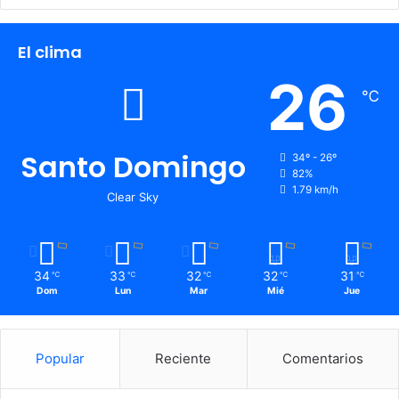
El clima
26
℃
Santo Domingo
34º - 26º
82%
1.79 km/h
Clear Sky
34
33
32
32
31
℃
℃
℃
℃
℃
Dom
Lun
Mar
Mié
Jue
Popular
Reciente
Comentarios