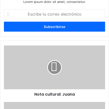
Lorem ipsum dolor sit amet, consectetur.
Escribe
tu
correo
electrónico
Nota
cultural:
Juana
Nota cultural: Juana
Presidente