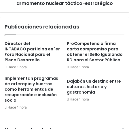
estratégico
armamento nuclear táctico-estratégico
Publicaciones relacionadas
Director del
ProCompetencia firma
INTABACO participa en 1er
carta compromiso para
Foro Nacional para el
obtener el Sello Igualando
Pleno Desarrollo
RD para el Sector Público
Hace 1 hora
Hace 1 hora
Implementan programas
Dajabón un destino entre
de arterapia y huertos
culturas, historia y
como herramientas de
gastronomía
recuperación e inclusión
Hace 1 hora
social
Hace 1 hora