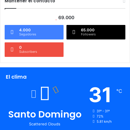
Mantener el contacto
69.000
4.000
65.000
Seguidores
Followers
0
Subscribers
El clima
31
℃
Santo Domingo
31º - 31º
72%
5.81 km/h
Scattered Clouds