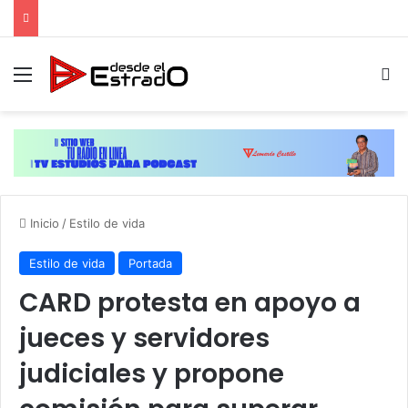
Menú
B
Inicio
/
Estilo de vida
Estilo de vida
Portada
CARD protesta en apoyo a
jueces y servidores
judiciales y propone