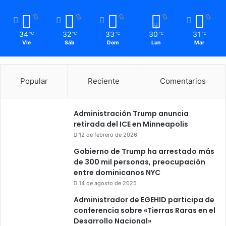
34
32
33
30
31
℃
℃
℃
℃
℃
Vie
Sáb
Dom
Lun
Mar
Popular
Reciente
Comentarios
Administración Trump anuncia
retirada del ICE en Minneapolis
12 de febrero de 2026
Gobierno de Trump ha arrestado más
de 300 mil personas, preocupación
entre dominicanos NYC
14 de agosto de 2025
Administrador de EGEHID participa de
conferencia sobre «Tierras Raras en el
Desarrollo Nacional»