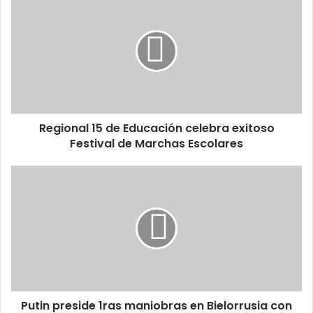
15
de
Educación
celebra
exitoso
Festival
de
Marchas
Regional 15 de Educación celebra exitoso
Escolares
Festival de Marchas Escolares
Putin
preside
1ras
maniobras
en
Bielorrusia
con
armamento
nuclear
Putin preside 1ras maniobras en Bielorrusia con
táctico-