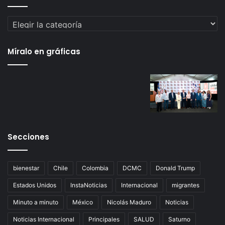
Categorías
Míralo en gráficas
Secciones
bienestar
Chile
Colombia
DCMC
Donald Trump
Estados Unidos
InstaNoticias
Internacional
migrantes
Minuto a minuto
México
Nicolás Maduro
Noticias
Noticias Internacional
Principales
SALUD
Saturno