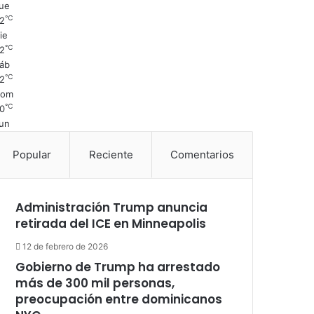
ue
℃
2
ie
℃
2
áb
℃
2
Dom
℃
0
un
Popular
Reciente
Comentarios
Administración Trump anuncia
retirada del ICE en Minneapolis
12 de febrero de 2026
Gobierno de Trump ha arrestado
más de 300 mil personas,
preocupación entre dominicanos