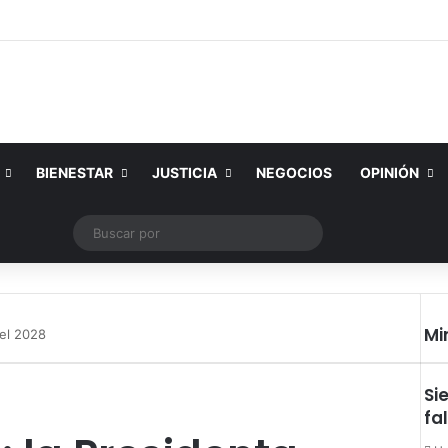
BIENESTAR
JUSTICIA
NEGOCIOS
OPINIÓN
Tube
Instagram
Publicación al azar
Switch skin
Buscar
por
Mi
del 2028
Cer
Si
fa