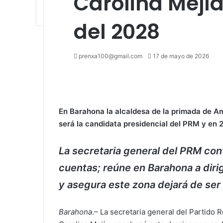
Carolina Mejía
del 2028
Send
prenxa100@gmail.com
17 de mayo de 2026
an
Facebook
X
LinkedIn
Tumblr
Pinterest
Reddit
VKontakte
Odnoklassniki
Pocket
email
En Barahona la alcaldesa de la primada de A
será la candidata presidencial del PRM y en 
La secretaria general del PRM con
cuentas; reúne en Barahona a dirig
y asegura este zona dejará de ser
Barahona
.– La secretaria general del Partido