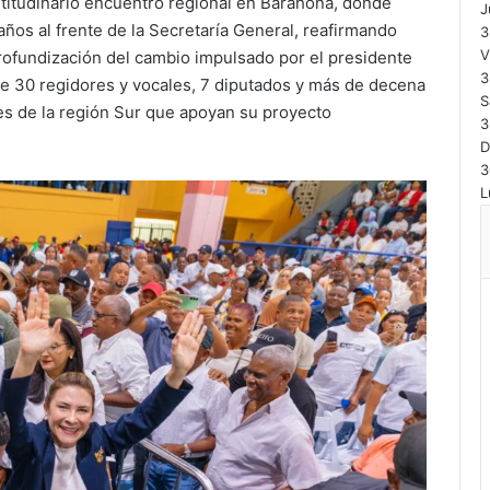
titudinario encuentro regional en Barahona, donde
J
ños al frente de la Secretaría General, reafirmando
3
V
ofundización del cambio impulsado por el presidente
3
e 30 regidores y vocales, 7 diputados y más de decena
S
les de la región Sur que apoyan su proyecto
3
3
L