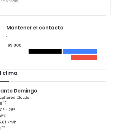
ce 8 horas
Mantener el contacto
69.000
65.000
Followers
4.000
Seguidores
0
Subscribers
l clima
Santo Domingo
cattered Clouds
℃
26
1º - 26º
88%
5.81 km/h
℃
1