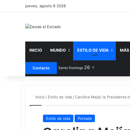
jueves, agosto 6 2026
INICIO
MUNDO
ESTILO DE VIDA
MÁS
26
Facebook
X
You
Contacto
Santo Domingo
℃
Inicio
/
Estilo de vida
/
Carolina Mejía: la Presidenta 
Estilo de vida
Portada