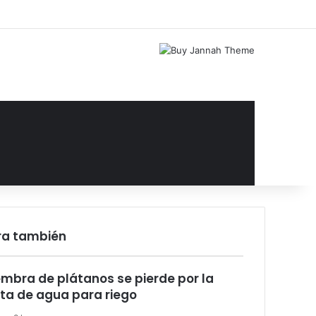
Facebook
X
YouTube
Instagram
Acceso
Publicación al az
Barra lateral
ra también
rar
embra de plátanos se pierde por la
lta de agua para riego