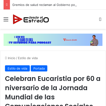
Gremios de salud reclaman al Gobierno poner fin a injusticia salarial que afecta a miles de trabajadores administrativos
Menú
B
Inicio
/
Estilo de vida
Estilo de vida
Portada
Celebran Eucaristia por 60 a
niversario de la Jornada
Mundial de las