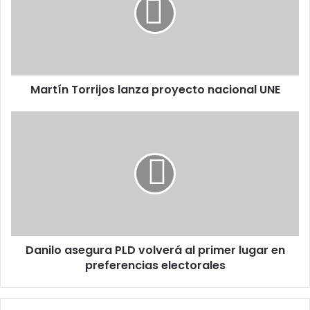
proyecto
nacional
UNE
Martín Torrijos lanza proyecto nacional UNE
Danilo
asegura
PLD
volverá
al
primer
lugar
en
preferencias
Danilo asegura PLD volverá al primer lugar en
electorales
preferencias electorales