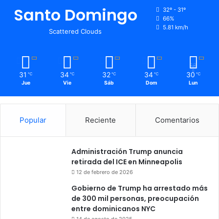
Santo Domingo
32º - 31º
66%
5.81 km/h
Scattered Clouds
31
34
32
34
30
℃
℃
℃
℃
℃
Jue
Vie
Sáb
Dom
Lun
Popular
Reciente
Comentarios
Administración Trump anuncia
retirada del ICE en Minneapolis
12 de febrero de 2026
Gobierno de Trump ha arrestado más
de 300 mil personas, preocupación
entre dominicanos NYC
14 de agosto de 2025