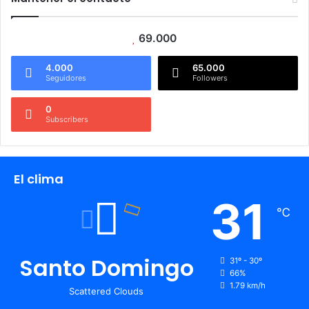
69.000
4.000
65.000
Seguidores
Followers
0
Subscribers
El clima
31
℃
Santo Domingo
31º - 30º
66%
1.79 km/h
Scattered Clouds