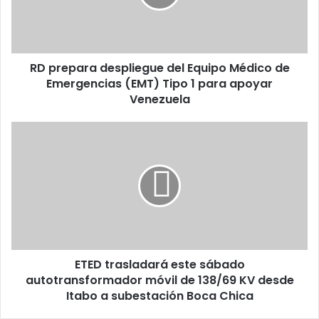
Médico
de
Emergencias
(EMT)
RD prepara despliegue del Equipo Médico de
Tipo
1
Emergencias (EMT) Tipo 1 para apoyar
para
Venezuela
apoyar
Venezuela
ETED
trasladará
este
sábado
autotransformador
móvil
de
138/69
KV
ETED trasladará este sábado
desde
Itabo
autotransformador móvil de 138/69 KV desde
a
Itabo a subestación Boca Chica
subestación