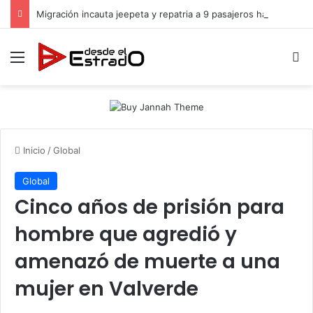
Migración incauta jeepeta y repatria a 9 pasajeros haitianos que transportaban en estatus irregular
Menú
B
Inicio
/
Global
Global
Cinco años de prisión para
hombre que agredió y
amenazó de muerte a una
mujer en Valverde