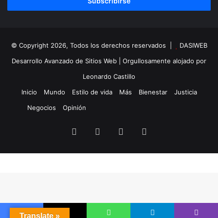
electrónico
© Copyright 2026, Todos los derechos reservados |
DASIWEB
Desarrollo Avanzado de Sitios Web
| Orgullosamente alojado por
Leonardo Castillo
Inicio
Mundo
Estilo de vida
Más
Bienestar
Justicia
Negocios
Opinión
Facebook
X
YouTube
Instagram
Translate »