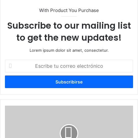
With Product You Purchase
Subscribe to our mailing list
to get the new updates!
Lorem ipsum dolor sit amet, consectetur.
Escribe
tu
correo
electrónico
RD
prepara
despliegue
del
Equipo