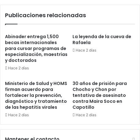
Boca
Chica
Publicaciones relacionadas
Abinader entrega 1,500
La leyenda de la cueva de
becas internacionales
Rafaela
para cursar programas de
Hace 2 días
especialización, maestrías
y doctorados
Hace 2 días
Ministerio de Salud y HOMS
30 años de prisión para
firman acuerdo para
Chocho y Chon por
fortalecer la prevención,
tentativa de asesinato
diagnóstico y tratamiento
contra Maira Soco en
de las hepatitis virales
Capotillo
Hace 2 días
Hace 2 días
Mantener el contacto