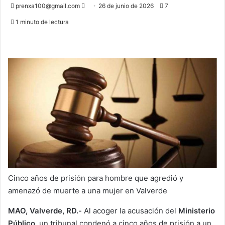
Send
prenxa100@gmail.com
26 de junio de 2026
7
an
1 minuto de lectura
email
Cinco años de prisión para hombre que agredió y
amenazó de muerte a una mujer en Valverde
MAO, Valverde, RD.-
Al acoger la acusación del
Ministerio
Público,
un tribunal condenó a cinco años de prisión a un