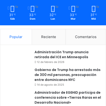
31
33
32
33
31
℃
℃
℃
℃
℃
Sáb
Dom
Lun
Mar
Mié
Popular
Reciente
Comentarios
Administración Trump anuncia
retirada del ICE en Minneapolis
12 de febrero de 2026
Gobierno de Trump ha arrestado más
de 300 mil personas, preocupación
entre dominicanos NYC
14 de agosto de 2025
Administrador de EGEHID participa de
conferencia sobre «Tierras Raras en el
Desarrollo Nacional»