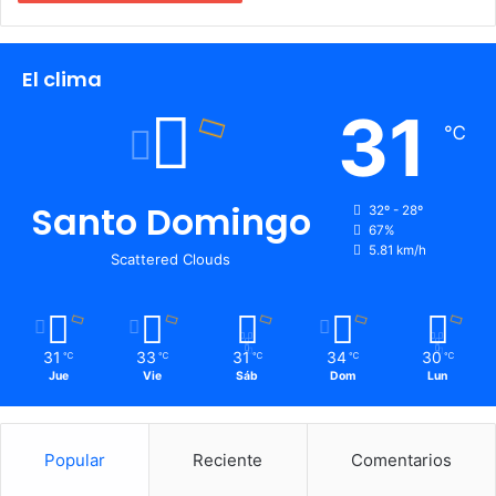
El clima
31
℃
Santo Domingo
32º - 28º
67%
5.81 km/h
Scattered Clouds
31
33
31
34
30
℃
℃
℃
℃
℃
Jue
Vie
Sáb
Dom
Lun
Popular
Reciente
Comentarios