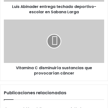
Larga
Luis Abinader entrega techado deportivo-
escolar en Sabana Larga
Vitamina
C
disminuiría
sustancias
que
provocarían
cáncer
Vitamina C disminuiría sustancias que
provocarían cáncer
Publicaciones relacionadas