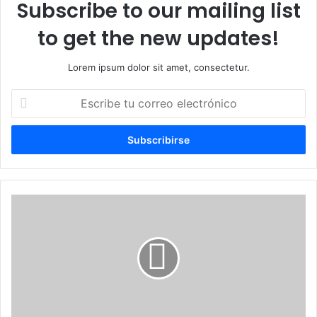
Subscribe to our mailing list
to get the new updates!
Lorem ipsum dolor sit amet, consectetur.
Escribe
tu
correo
electrónico
Luis
Abinader
entrega
techado
deportivo-
escolar
en
Sabana