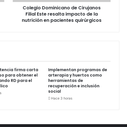
de
Colegio Dominicano de Cirujanos
la
nutrición
Filial Este resalta impacto de la
en
nutrición en pacientes quirúrgicos
pacientes
quirúrgicos
encia firma carta
Implementan programas de
o para obtener el
arterapia y huertos como
lando RD para el
herramientas de
lico
recuperación e inclusión
social
s
Hace 3 horas