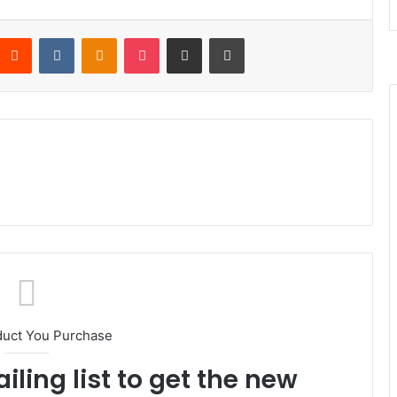
nterest
Reddit
VKontakte
Odnoklassniki
Pocket
Compartir por correo electrónico
Imprimir
duct You Purchase
iling list to get the new