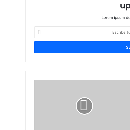
up
Lorem ipsum dol
Escribe
tu
correo
electrónico
3
muertos
y
varios
heridos
tras
el
colapso