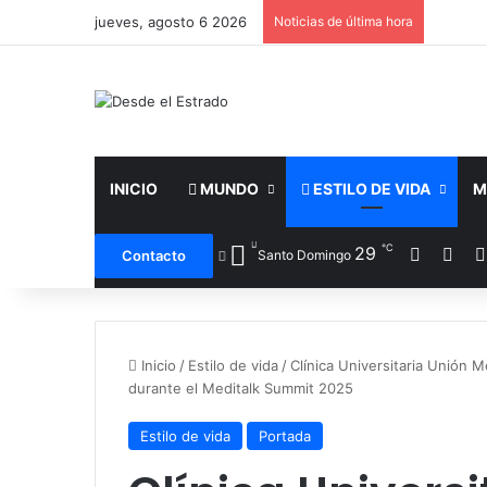
jueves, agosto 6 2026
Noticias de última hora
INICIO
MUNDO
ESTILO DE VIDA
M
℃
Facebo
X
29
Contacto
Santo Domingo
Inicio
/
Estilo de vida
/
Clínica Universitaria Unión M
durante el Meditalk Summit 2025
Estilo de vida
Portada