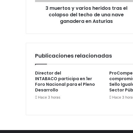
del
3 muertos y varios heridos tras el
techo
de
colapso del techo de una nave
una
ganadera en Asturias
nave
ganadera
en
Asturias
Publicaciones relacionadas
Director del
ProCompet
INTABACO participa en 1er
compromis
Foro Nacional para el Pleno
Sello Igua
Desarrollo
Sector Púb
Hace 3 horas
Hace 3 hora