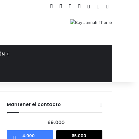
Facebook
X
YouTube
Instagram
Acceso
Publicación al az
Barra lateral
ÓN
Mantener el contacto
69.000
4.000
65.000