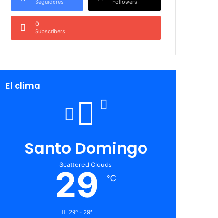
Seguidores
Followers
0
Subscribers
El clima
Santo Domingo
Scattered Clouds
29
℃
29º - 29º