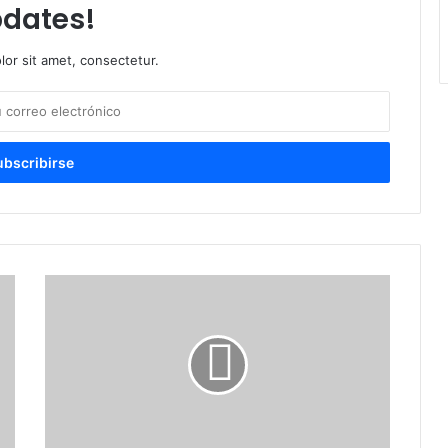
dates!
or sit amet, consectetur.
Colegio
Dominicano
de
Cirujanos
Filial
Este
resalta
impacto