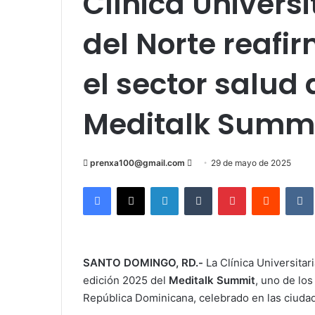
Clínica Univers
del Norte reafi
el sector salud 
Meditalk Summi
Send
prenxa100@gmail.com
29 de mayo de 2025
an
Facebook
X
LinkedIn
Tumblr
Pinterest
Reddit
email
SANTO DOMINGO, RD.-
La Clínica Universitar
edición 2025 del
Meditalk Summit
, uno de los
República Dominicana, celebrado en las ciud