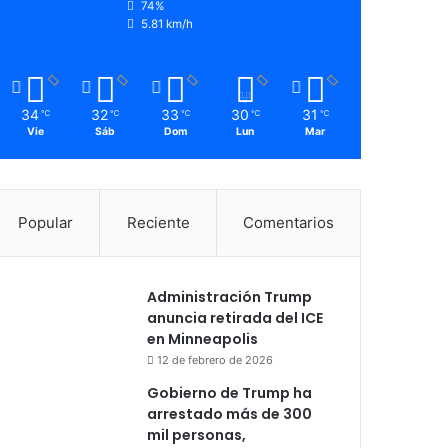
74%
5.81 km/h
34
32
33
30
31
℃
℃
℃
℃
℃
Vie
Sáb
Dom
Lun
Mar
Popular
Reciente
Comentarios
Administración Trump
anuncia retirada del ICE
en Minneapolis
12 de febrero de 2026
Gobierno de Trump ha
arrestado más de 300
mil personas,