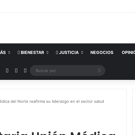
ÁS
BIENESTAR
JUSTICIA
NEGOCIOS
OPINI
ok
YouTube
Instagram
Publicación al azar
Switch skin
Buscar
por
édica del Norte reafirma su liderazgo en el sector salud