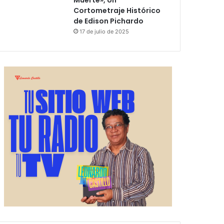
Muerte», Un
Cortometraje Histórico
de Edison Pichardo
17 de julio de 2025