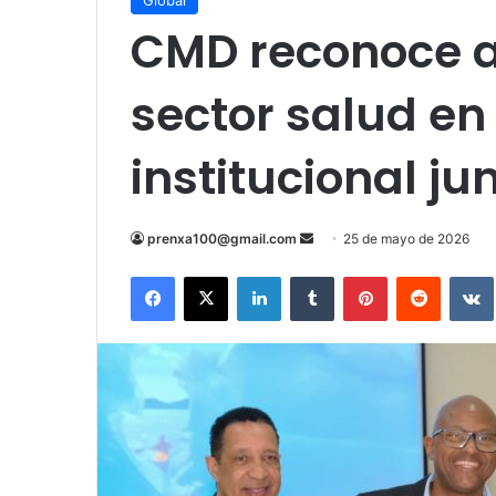
Global
CMD reconoce a 
sector salud en
institucional ju
Send
prenxa100@gmail.com
25 de mayo de 2026
an
Facebook
X
LinkedIn
Tumblr
Pinterest
Reddit
email