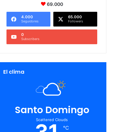
69.000
4.000
65.000
Seguidores
Followers
0
Subscribers
El clima
Santo Domingo
Scattered Clouds
31
℃