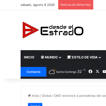
sábado, agosto 8 2026
Noticias de última hora
INICIO
MUNDO
ESTILO DE VIDA
℃
Facebo
X
32
Contacto
Santo Domingo
Inicio
/
Global
/
CMD reconoce a periodistas del sec