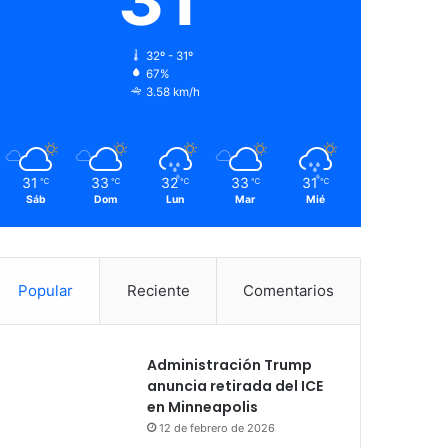
32º - 31º
67%
3.58 km/h
31
33
32
33
31
℃
℃
℃
℃
℃
Sáb
Dom
Lun
Mar
Mié
Popular
Reciente
Comentarios
Administración Trump
anuncia retirada del ICE
en Minneapolis
12 de febrero de 2026