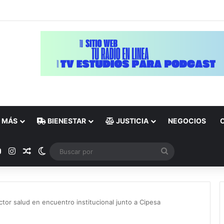
MÁS
BIENESTAR
JUSTICIA
NEGOCIOS
ok
YouTube
Instagram
Publicación al azar
Switch skin
Buscar
por
tor salud en encuentro institucional junto a Cipesa