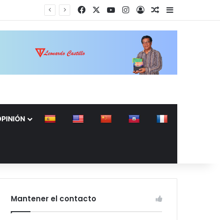
Facebook
X
YouTube
Instagram
Acceso
Publicación al a
Barra lateral
Migración incauta jeepeta y repatria a 9 pasajeros haitianos que transportaban en estatus irregular
OPINIÓN
Mantener el contacto