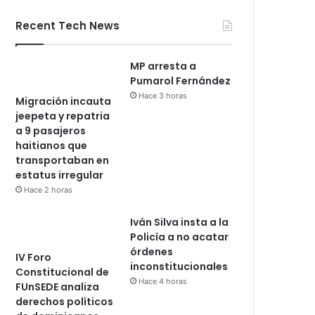
Recent Tech News
MP arresta a
Pumarol Fernández
Hace 3 horas
Migración incauta
jeepeta y repatria
a 9 pasajeros
haitianos que
transportaban en
estatus irregular
Hace 2 horas
Iván Silva insta a la
Policía a no acatar
órdenes
IV Foro
inconstitucionales
Constitucional de
Hace 4 horas
FUnSEDE analiza
derechos políticos