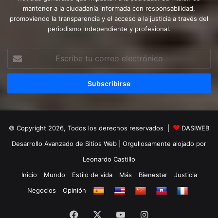
mantener a la ciudadanía informada con responsabilidad,
promoviendo la transparencia y el acceso a la justicia a través del
periodismo independiente y profesional.
Escribe
tu
correo
electrónico
© Copyright 2026, Todos los derechos reservados |
DASIWEB
Desarrollo Avanzado de Sitios Web
| Orgullosamente alojado por
Leonardo Castillo
Inicio
Mundo
Estilo de vida
Más
Bienestar
Justicia
Negocios
Opinión
Facebook
X
YouTube
Instagram