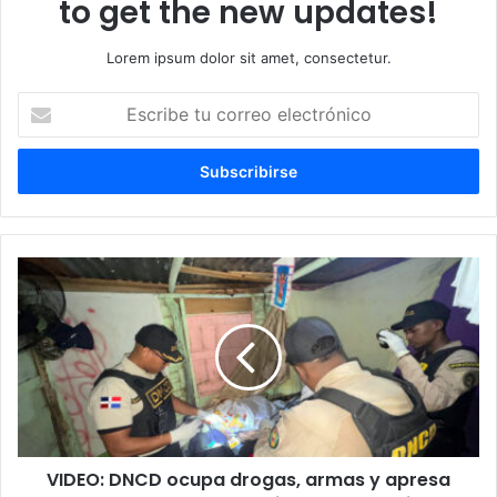
to get the new updates!
Lorem ipsum dolor sit amet, consectetur.
Escribe
tu
correo
electrónico
VIDEO:
DNCD
ocupa
drogas,
armas
y
apresa
tres
personas
VIDEO: DNCD ocupa drogas, armas y apresa
en