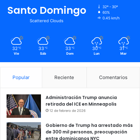
Santo Domingo
32º - 30º
60%
0.45 km/h
Scattered Clouds
32
33
33
30
31
℃
℃
℃
℃
℃
Vie
Sáb
Dom
Lun
Mar
Popular
Reciente
Comentarios
Administración Trump anuncia
retirada del ICE en Minneapolis
12 de febrero de 2026
Gobierno de Trump ha arrestado más
de 300 mil personas, preocupación
entre dominicanos NYC