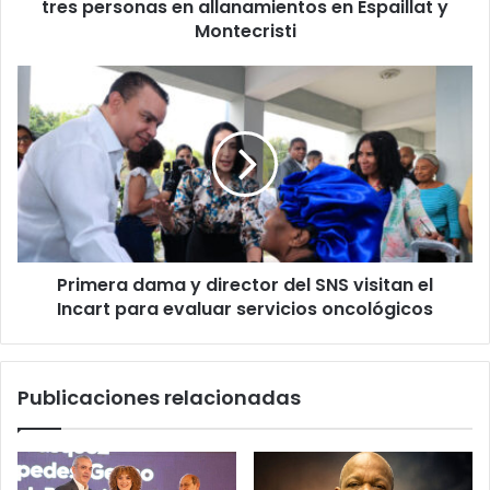
allanamientos
tres personas en allanamientos en Espaillat y
en
Montecristi
Espaillat
y
Primera
Montecristi
dama
y
director
del
SNS
visitan
el
Incart
Primera dama y director del SNS visitan el
para
evaluar
Incart para evaluar servicios oncológicos
servicios
oncológicos
Publicaciones relacionadas