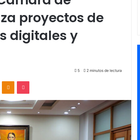
iza proyectos de
s digitales y
5
2 minutos de lectura
VKontakte
Odnoklassniki
Pocket