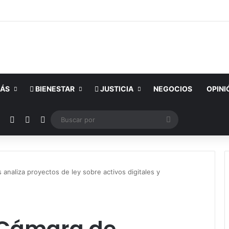
ÁS
BIENESTAR
JUSTICIA
NEGOCIOS
OPINI
ok
YouTube
Instagram
Publicación al azar
Switch skin
Buscar
por
analiza proyectos de ley sobre activos digitales y
 Cámara de