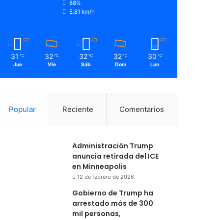
88%
5.81 km/h
31
32
32
32
30
℃
℃
℃
℃
℃
Jue
Vie
Sáb
Dom
Lun
Popular
Reciente
Comentarios
Administración Trump
anuncia retirada del ICE
en Minneapolis
12 de febrero de 2026
Gobierno de Trump ha
arrestado más de 300
mil personas,