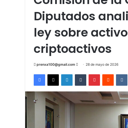
Diputados anal
ley sobre activo
criptoactivos
Send
prenxa100@gmail.com
28 de mayo de 2026
an
Facebook
X
LinkedIn
Tumblr
Pinterest
Reddit
email