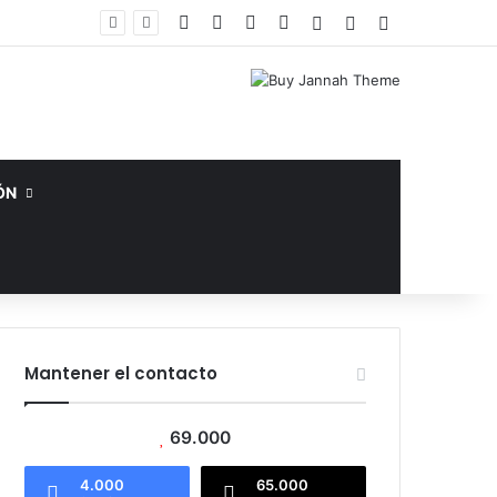
Facebook
X
YouTube
Instagram
Acceso
Publicación al az
Barra lateral
Pleno Nacional de Dirigentes otorga poderes al Comité Ejecutivo de la ADP para dar toques finales a plan de movilización
ÓN
Mantener el contacto
69.000
4.000
65.000