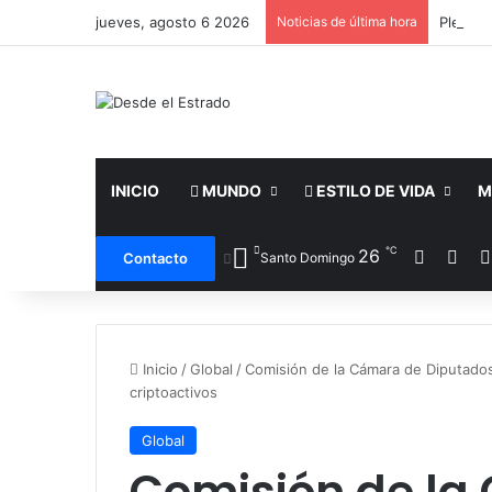
jueves, agosto 6 2026
Noticias de última hora
INICIO
MUNDO
ESTILO DE VIDA
M
℃
Facebo
X
26
Contacto
Santo Domingo
Inicio
/
Global
/
Comisión de la Cámara de Diputados 
criptoactivos
Global
Comisión de la