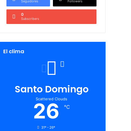
Seguidores
Followers
0
Subscribers
El clima
Santo Domingo
Scattered Clouds
26
℃
31º - 26º