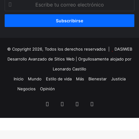
Escribe
tu
correo
electrónico
© Copyright 2026, Todos los derechos reservados |
DASIWEB
Desarrollo Avanzado de Sitios Web
| Orgullosamente alojado por
Leonardo Castillo
Inicio
Mundo
Estilo de vida
Más
Bienestar
Justicia
Negocios
Opinión
Facebook
X
YouTube
Instagram