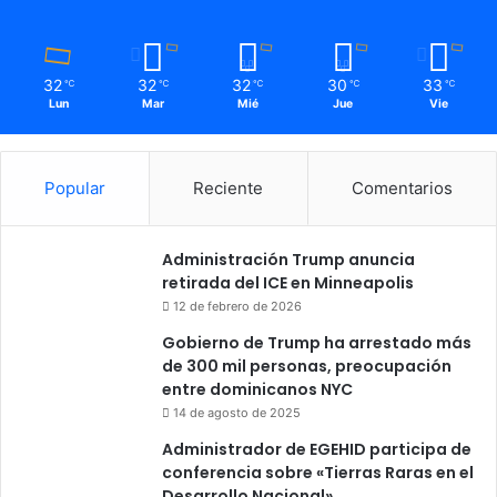
32
32
32
30
33
℃
℃
℃
℃
℃
Lun
Mar
Mié
Jue
Vie
Popular
Reciente
Comentarios
Administración Trump anuncia
retirada del ICE en Minneapolis
12 de febrero de 2026
Gobierno de Trump ha arrestado más
de 300 mil personas, preocupación
entre dominicanos NYC
14 de agosto de 2025
Administrador de EGEHID participa de
conferencia sobre «Tierras Raras en el
Desarrollo Nacional»