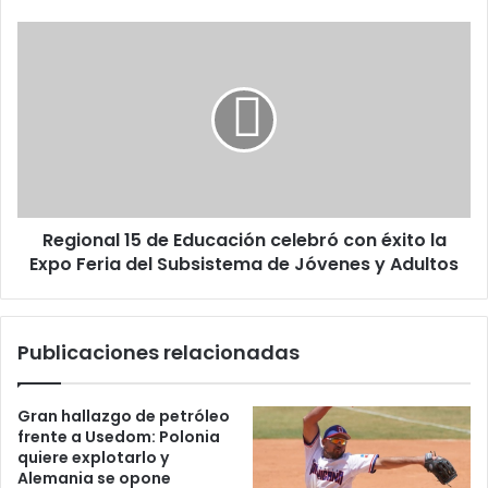
adolescente
en
Regional
Puerto
15
Plata
de
Educación
celebró
con
éxito
la
Expo
Regional 15 de Educación celebró con éxito la
Feria
del
Expo Feria del Subsistema de Jóvenes y Adultos
Subsistema
de
Jóvenes
Publicaciones relacionadas
y
Adultos
Gran hallazgo de petróleo
frente a Usedom: Polonia
quiere explotarlo y
Alemania se opone