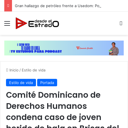
Gran hallazgo de petróleo frente a Usedom: Polonia quiere explotarlo y Alemania se opone
Menú
B
Inicio
/
Estilo de vida
Estilo de vida
Portada
Comité Dominicano de
Derechos Humanos
condena caso de joven