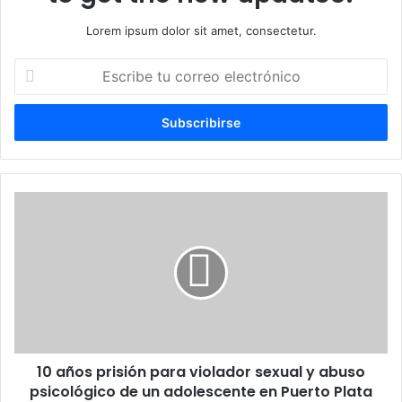
Lorem ipsum dolor sit amet, consectetur.
Escribe
tu
correo
electrónico
10
años
prisión
para
violador
sexual
y
abuso
psicológico
10 años prisión para violador sexual y abuso
de
un
psicológico de un adolescente en Puerto Plata