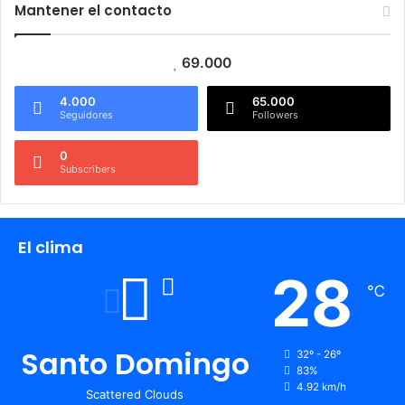
Mantener el contacto
69.000
4.000
65.000
Seguidores
Followers
0
Subscribers
El clima
28
℃
Santo Domingo
32º - 26º
83%
4.92 km/h
Scattered Clouds