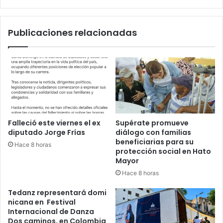
del
sector
Publicaciones relacionadas
Falleció este viernes el ex
Supérate promueve
diputado Jorge Frías
diálogo con familias
beneficiarias para su
Hace 8 horas
protección social en Hato
Mayor
Hace 8 horas
Tedanz representará domi
nicana en Festival
Internacional de Danza
Dos caminos, en Colombia