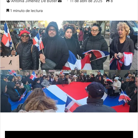
Send
Antonia Jimenez De Butler
11 de abril de 2025
8
an
1 minuto de lectura
email