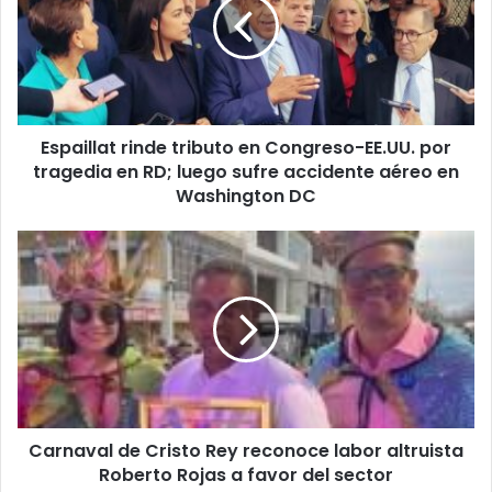
en
Congreso-
EE.UU.
por
tragedia
en
Espaillat rinde tributo en Congreso-EE.UU. por
RD;
luego
tragedia en RD; luego sufre accidente aéreo en
sufre
Washington DC
accidente
aéreo
Carnaval
en
de
Washington
Cristo
DC
Rey
reconoce
labor
altruista
Roberto
Rojas
Carnaval de Cristo Rey reconoce labor altruista
a
favor
Roberto Rojas a favor del sector