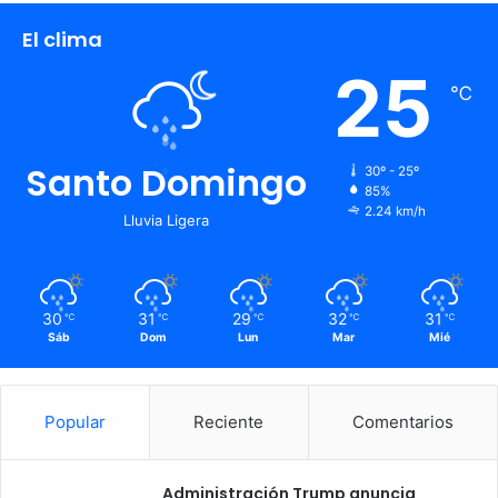
El clima
25
℃
Santo Domingo
30º - 25º
85%
2.24 km/h
Lluvia Ligera
30
31
29
32
31
℃
℃
℃
℃
℃
Sáb
Dom
Lun
Mar
Mié
Popular
Reciente
Comentarios
Administración Trump anuncia