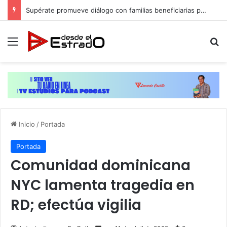
Supérate promueve diálogo con familias beneficiarias para su protección social en Hato Mayor
Menú
B
Inicio
/
Portada
Portada
Comunidad dominicana
NYC lamenta tragedia en
RD; efectúa vigilia