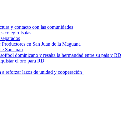
uctura y contacto con las comunidades
s colegio Isaias
 separados
de Productores en San Juan de la Maguana
de San Juan
 softbol dominicano y resalta la hermandad entre su país y RD
nquistar el oro para RD
a a reforzar lazos de unidad y cooperación