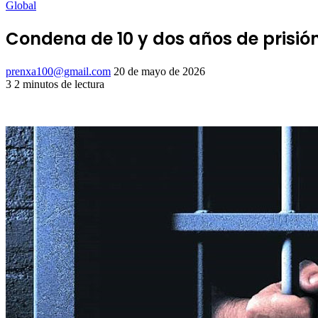
Global
Condena de 10 y dos años de prisió
Send
prenxa100@gmail.com
20 de mayo de 2026
an
3
2 minutos de lectura
Facebook
X
LinkedIn
Tumblr
Pinterest
Reddit
VKontakte
Odnoklassniki
Pocket
email