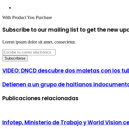
electrónico
Sitio
web
With Product You Purchase
Subscribe to our mailing list to get the new up
Lorem ipsum dolor sit amet, consectetur.
Escribe
tu
correo
electrónico
VIDEO:
VIDEO: DNCD descubre dos maletas con los tu
DNCD
descubre
Detienen
Detienen a un grupo de haitianos indocumenta
dos
a
maletas
un
con
Publicaciones relacionadas
grupo
los
de
tubos
haitianos
llenos
indocumentados
de
en
cocaína
Infotep, Ministerio de Trabajo y World Vision c
Dajabón