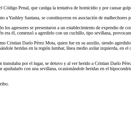
l Código Penal, que castiga la tentativa de homicidio y por causar golp
unto a Yashley Santana, se constituyeron en asociación de malhechores pa
do los agresores se presentaron a un establecimiento de expendio de c
uién era él, comenzó a agredirlo con un cuchillo, tipo sevillana, provoca
rimo Cristian Darío Pérez Mota, quien fue en su auxilio, siendo agredi
sándole heridas en la región lumbar, línea medio axilar izquierda, en el 
transitaba por el lugar, se detuvo y al ver herido a Cristian Darío Pére
rar apuñalarlo con una sevillana, ocasionándole heridas en el hipocondr
eibo.