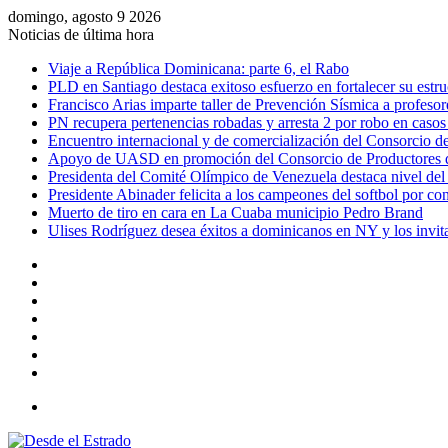
domingo, agosto 9 2026
Noticias de última hora
Viaje a República Dominicana: parte 6, el Rabo
PLD en Santiago destaca exitoso esfuerzo en fortalecer su estr
Francisco Arias imparte taller de Prevención Sísmica a profesore
PN recupera pertenencias robadas y arresta 2 por robo en casos
Encuentro internacional y de comercialización del Consorcio 
Apoyo de UASD en promoción del Consorcio de Productores 
Presidenta del Comité Olímpico de Venezuela destaca nivel del
Presidente Abinader felicita a los campeones del softbol por co
Muerto de tiro en cara en La Cuaba municipio Pedro Brand
Ulises Rodríguez desea éxitos a dominicanos en NY y los invit
Facebook
X
YouTube
Instagram
Acceso
Publicación
al
Barra
azar
lateral
Menú