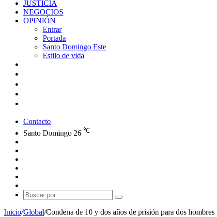
JUSTICIA
NEGOCIOS
OPINIÓN
Entrar
Portada
Santo Domingo Este
Estilo de vida
Contacto
℃
Santo Domingo
26
Facebook
X
YouTube
Instagram
Publicación
al
Switch
azar
skin
Buscar
por
Inicio
/
Global
/
Condena de 10 y dos años de prisión para dos hombres 