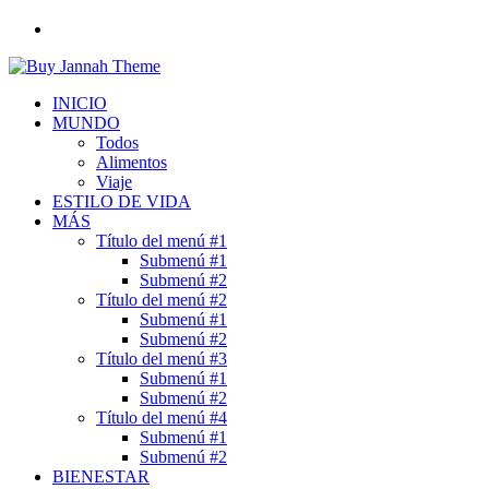
Buscar
por
INICIO
MUNDO
Todos
Alimentos
Viaje
ESTILO DE VIDA
MÁS
Título del menú #1
Submenú #1
Submenú #2
Título del menú #2
Submenú #1
Submenú #2
Título del menú #3
Submenú #1
Submenú #2
Título del menú #4
Submenú #1
Submenú #2
BIENESTAR