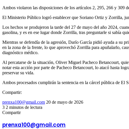
Ambos violaron las disposiciones de los artículos 2, 295, 266 y 309 de
El Ministerio Público logró establecer que Soriano Ortiz y Zorrilla, j
Los hechos se produjeron la tarde del 27 de mayo del año 2024, cuan
gasolina, y es en ese lugar donde Zorrilla, tras preguntarle si sabía q
Mientras se defendía de la agresión, Darío García pidió ayuda a su p
en la zona de la frente, lo que aprovechó Zorrilla para apuñalarlo, cau
diagnóstico médico.
Al percatarse de la situación, Oliver Miguel Pacheco Betancourt, quien 
notar esta acción por parte de Pacheco Betancourt, lo atacó hasta log
preservar su vida.
Ambos procesados cumplirán la sentencia en la cárcel pública de El S
Compartir:
Send
prenxa100@gmail.com
20 de mayo de 2026
an
3
2 minutos de lectura
Facebook
X
LinkedIn
Tumblr
Pinterest
Reddit
VKontakte
Odnoklassniki
Pocket
email
Compartir
Facebook
X
LinkedIn
Tumblr
Pinterest
Reddit
VKontakte
Odnoklassniki
Pocket
Compartir
Imprimir
por
prenxa100@gmail.com
correo