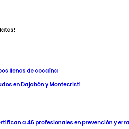
dates!
bos llenos de cocaína
dos en Dajabón y Montecristi
ertifican a 46 profesionales en prevención y erra