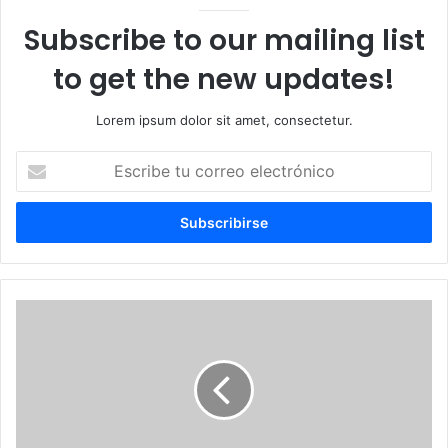
Subscribe to our mailing list
to get the new updates!
Lorem ipsum dolor sit amet, consectetur.
Escribe
tu
correo
electrónico
Experto
en
IA
respalda
creación
Centro
de