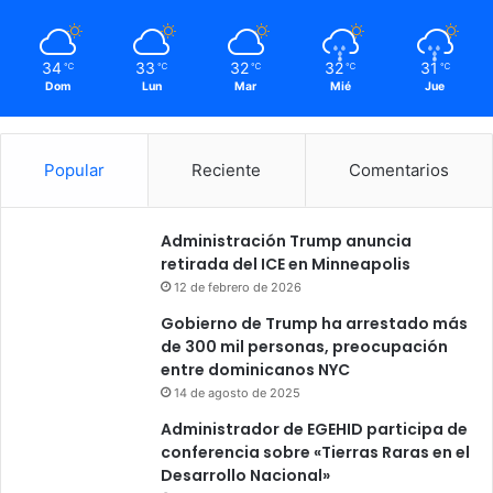
34
33
32
32
31
℃
℃
℃
℃
℃
Dom
Lun
Mar
Mié
Jue
Popular
Reciente
Comentarios
Administración Trump anuncia
retirada del ICE en Minneapolis
12 de febrero de 2026
Gobierno de Trump ha arrestado más
de 300 mil personas, preocupación
entre dominicanos NYC
14 de agosto de 2025
Administrador de EGEHID participa de
conferencia sobre «Tierras Raras en el
Desarrollo Nacional»