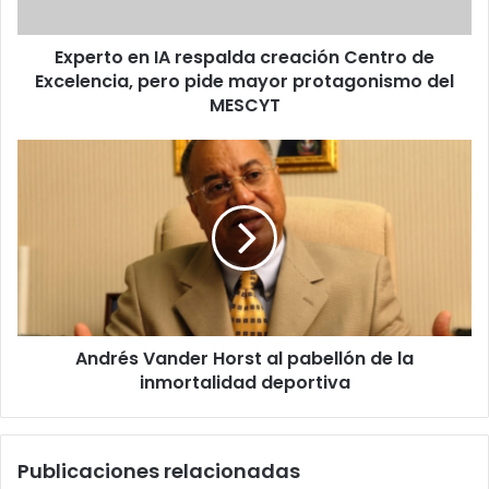
Excelencia,
pero
Experto en IA respalda creación Centro de
pide
mayor
Excelencia, pero pide mayor protagonismo del
protagonismo
MESCYT
del
MESCYT
Andrés
Vander
Horst
al
pabellón
de
la
inmortalidad
deportiva
Andrés Vander Horst al pabellón de la
inmortalidad deportiva
Publicaciones relacionadas