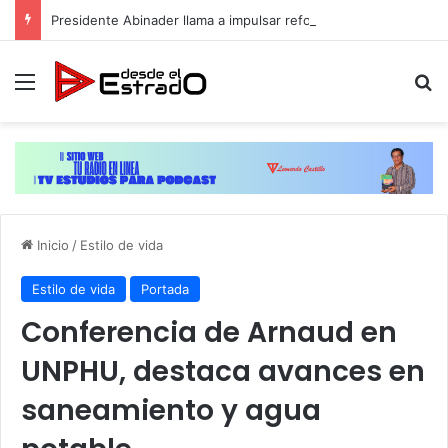
Presidente Abinader llama a impulsar reformas y consensos para acelerar desarrollo hacia 2036
Menú
B
Inicio
/
Estilo de vida
Estilo de vida
Portada
Conferencia de Arnaud en
UNPHU, destaca avances en
saneamiento y agua