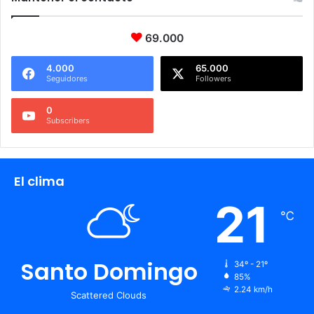
69.000
4.000
65.000
Seguidores
Followers
0
Subscribers
El clima
21
℃
Santo Domingo
34º - 21º
85%
2.24 km/h
Scattered Clouds