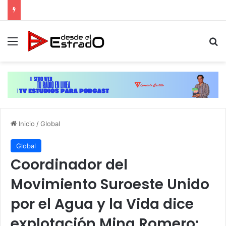
Menú
B
Inicio
/
Global
Global
Coordinador del
Movimiento Suroeste Unido
por el Agua y la Vida dice
explotación Mina Romero: