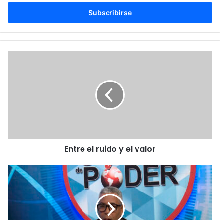
correo
electrónico
Entre
el
ruido
y
el
valor
Entre el ruido y el valor
Epidemiólogo
y
salubrista
afirma
no