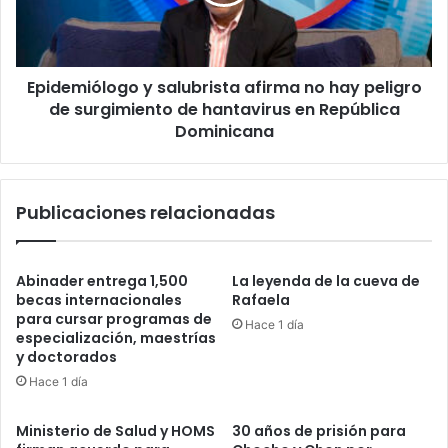
hay
peligro
de
surgimiento
Epidemiólogo y salubrista afirma no hay peligro
de
hantavirus
de surgimiento de hantavirus en República
en
Dominicana
República
Dominicana
Publicaciones relacionadas
Abinader entrega 1,500
La leyenda de la cueva de
becas internacionales
Rafaela
para cursar programas de
Hace 1 día
especialización, maestrías
y doctorados
Hace 1 día
Ministerio de Salud y HOMS
30 años de prisión para