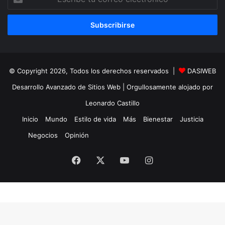
tu
correo
electrónico
© Copyright 2026, Todos los derechos reservados |
DASIWEB
Desarrollo Avanzado de Sitios Web
| Orgullosamente alojado por
Leonardo Castillo
Inicio
Mundo
Estilo de vida
Más
Bienestar
Justicia
Negocios
Opinión
Facebook
X
YouTube
Instagram