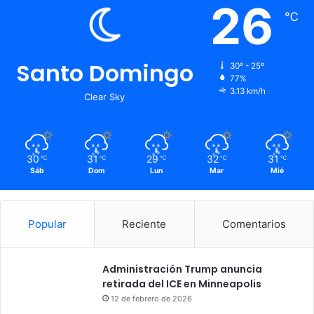
26
℃
Santo Domingo
30º - 25º
77%
3.13 km/h
Clear Sky
30
31
29
32
31
℃
℃
℃
℃
℃
Sáb
Dom
Lun
Mar
Mié
Popular
Reciente
Comentarios
Administración Trump anuncia
retirada del ICE en Minneapolis
12 de febrero de 2026