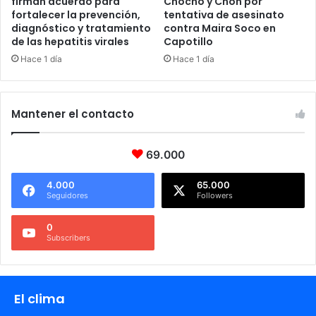
firman acuerdo para
Chocho y Chon por
fortalecer la prevención,
tentativa de asesinato
diagnóstico y tratamiento
contra Maira Soco en
de las hepatitis virales
Capotillo
Hace 1 día
Hace 1 día
Mantener el contacto
69.000
4.000
65.000
Seguidores
Followers
0
Subscribers
El clima