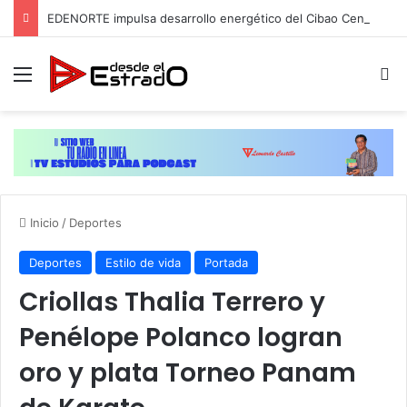
EDENORTE impulsa desarrollo energético del Cibao Central
Menú
B
Inicio
/
Deportes
Deportes
Estilo de vida
Portada
Criollas Thalia Terrero y
Penélope Polanco logran
oro y plata Torneo Panam