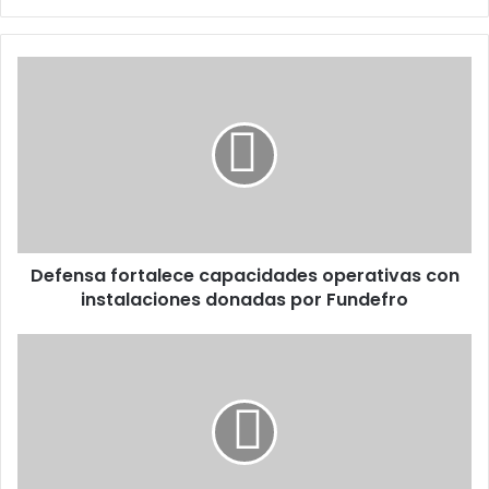
Defensa
fortalece
capacidades
operativas
con
instalaciones
donadas
por
Fundefro
Defensa fortalece capacidades operativas con
instalaciones donadas por Fundefro
MP
apelará
el
no
ha
lugar
a