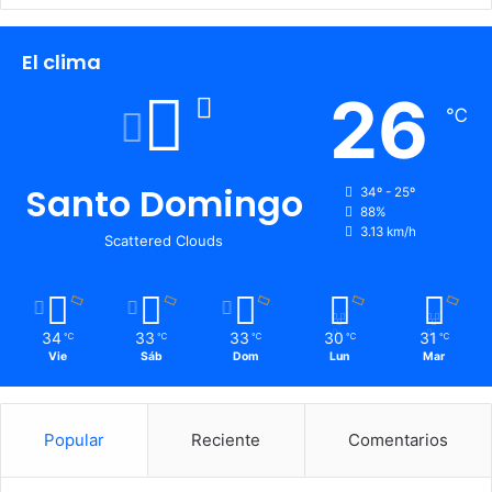
El clima
26
℃
Santo Domingo
34º - 25º
88%
3.13 km/h
Scattered Clouds
34
33
33
30
31
℃
℃
℃
℃
℃
Vie
Sáb
Dom
Lun
Mar
Popular
Reciente
Comentarios