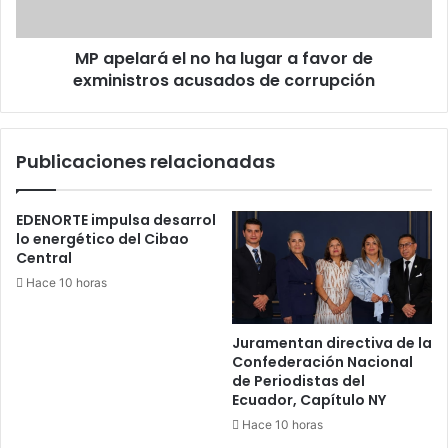
favor
de
MP apelará el no ha lugar a favor de
exministros
acusados
exministros acusados de corrupción
de
corrupción
Publicaciones relacionadas
EDENORTE impulsa desarrol
lo energético del Cibao
Central
Hace 10 horas
Juramentan directiva de la
Confederación Nacional
de Periodistas del
Ecuador, Capítulo NY
Hace 10 horas