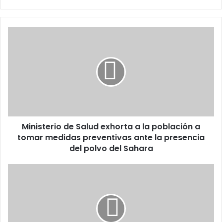
Ministerio
de
Salud
exhorta
a
la
población
a
tomar
Ministerio de Salud exhorta a la población a
medidas
preventivas
tomar medidas preventivas ante la presencia
ante
del polvo del Sahara
la
presencia
MP
del
inicia
polvo
Operación
del
XL526
Sahara
contra
red