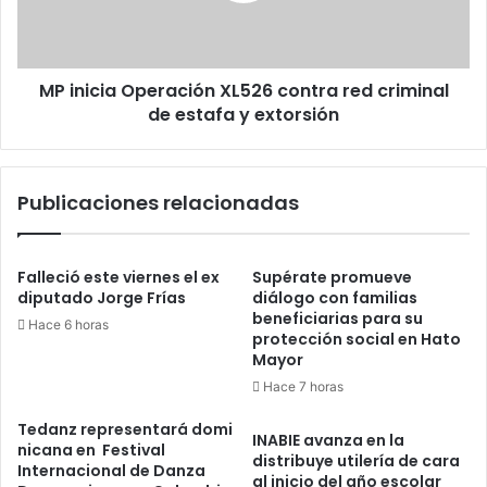
criminal
de
estafa
MP inicia Operación XL526 contra red criminal
y
extorsión
de estafa y extorsión
Publicaciones relacionadas
Falleció este viernes el ex
Supérate promueve
diputado Jorge Frías
diálogo con familias
beneficiarias para su
Hace 6 horas
protección social en Hato
Mayor
Hace 7 horas
Tedanz representará domi
INABIE avanza en la
nicana en Festival
distribuye utilería de cara
Internacional de Danza
al inicio del año escolar