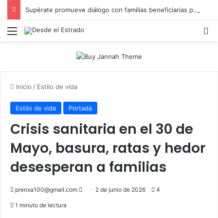
Supérate promueve diálogo con familias beneficiarias para su protección social en Hato Mayor
Menú
B
Inicio
/
Estilo de vida
Estilo de vida
Portada
Crisis sanitaria en el 30 de
Mayo, basura, ratas y hedor
desesperan a familias
Send
prenxa100@gmail.com
2 de junio de 2026
4
an
1 minuto de lectura
email