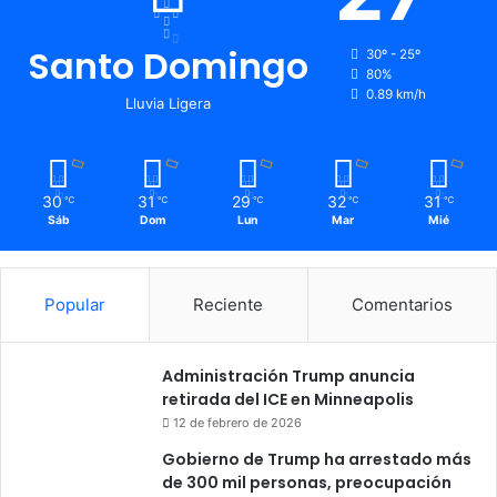
Santo Domingo
30º - 25º
80%
0.89 km/h
Lluvia Ligera
30
31
29
32
31
℃
℃
℃
℃
℃
Sáb
Dom
Lun
Mar
Mié
Popular
Reciente
Comentarios
Administración Trump anuncia
retirada del ICE en Minneapolis
12 de febrero de 2026
Gobierno de Trump ha arrestado más
de 300 mil personas, preocupación