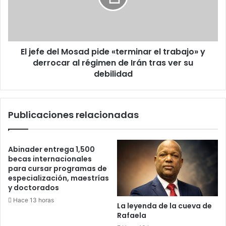
«terminar
el
trabajo»
y
El jefe del Mosad pide «terminar el trabajo» y
derrocar
al
derrocar al régimen de Irán tras ver su
régimen
debilidad
de
Irán
tras
Publicaciones relacionadas
ver
su
debilidad
Abinader entrega 1,500
becas internacionales
para cursar programas de
especialización, maestrías
y doctorados
Hace 13 horas
La leyenda de la cueva de
Rafaela