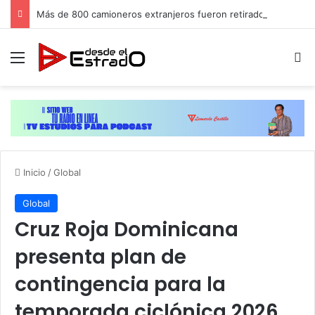
Más de 800 camioneros extranjeros fueron retirados de circulación en EEUU por no calificar, cientos de dominicanos conducen
Menú
B
Inicio
/
Global
Global
Cruz Roja Dominicana
presenta plan de
contingencia para la
temporada ciclónica 2026