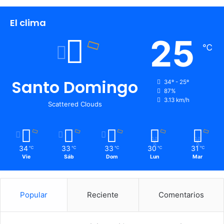
El clima
25
℃
Santo Domingo
34º - 25º
87%
3.13 km/h
Scattered Clouds
34
33
33
30
31
℃
℃
℃
℃
℃
Vie
Sáb
Dom
Lun
Mar
Popular
Reciente
Comentarios