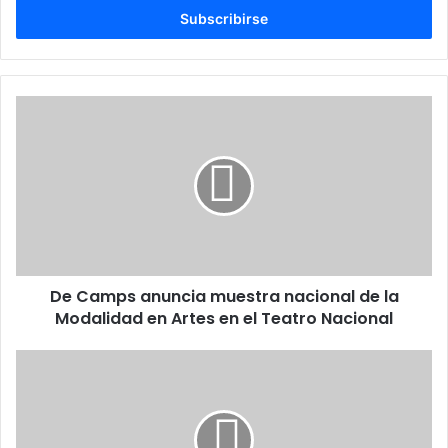
electrónico
De
Camps
anuncia
muestra
nacional
de
la
Modalidad
en
De Camps anuncia muestra nacional de la
Artes
en
Modalidad en Artes en el Teatro Nacional
el
Teatro
El
Nacional
jefe
del
Mosad
pide