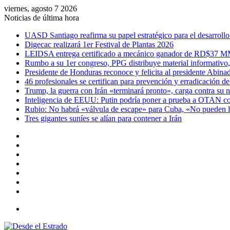
viernes, agosto 7 2026
Noticias de última hora
UASD Santiago reafirma su papel estratégico para el desarrollo
Digecac realizará 1er Festival de Plantas 2026
LEIDSA entrega certificado a mecánico ganador de RD$37 M
Rumbo a su 1er congreso, PPG distribuye material informativo, d
Presidente de Honduras reconoce y felicita al presidente Abina
46 profesionales se certifican para prevención y erradicación del
Trump, la guerra con Irán «terminará pronto», carga contra su 
Inteligencia de EEUU: Putin podría poner a prueba a OTAN con
Rubio: No habrá «válvula de escape» para Cuba, «No pueden li
Tres gigantes suníes se alían para contener a Irán
Facebook
X
YouTube
Instagram
Acceso
Publicación
al
Barra
azar
lateral
Menú