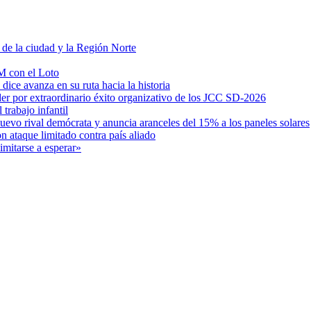
 de la ciudad y la Región Norte
M con el Loto
ice avanza en su ruta hacia la historia
der por extraordinario éxito organizativo de los JCC SD-2026
 trabajo infantil
nuevo rival demócrata y anuncia aranceles del 15% a los paneles solares
 ataque limitado contra país aliado
mitarse a esperar»