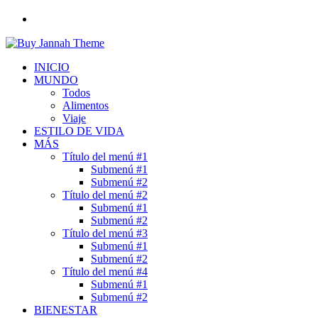
Buscar
por
INICIO
MUNDO
Todos
Alimentos
Viaje
ESTILO DE VIDA
MÁS
Título del menú #1
Submenú #1
Submenú #2
Título del menú #2
Submenú #1
Submenú #2
Título del menú #3
Submenú #1
Submenú #2
Título del menú #4
Submenú #1
Submenú #2
BIENESTAR