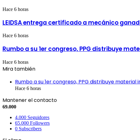
crimen,
aborto
Hace 6 horas
y
más
LEIDSA entrega certificado a mecánico ganad
Hace 6 horas
Rumbo a su 1er congreso, PPG distribuye materi
Hace 6 horas
Mira también
Cerrar
Rumbo a su 1er congreso, PPG distribuye material in
Hace 6 horas
Mantener el contacto
69.000
4.000
Seguidores
65.000
Followers
0
Subscribers