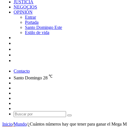
JUSTICIA
NEGOCIOS
OPINIÓN
Entrar
Portada
Santo Domingo Este
Estilo de vida
Contacto
℃
Santo Domingo
28
Facebook
X
YouTube
Instagram
Publicación
al
Switch
azar
skin
Buscar
por
Inicio
/
Mundo
/
¿Cuántos números hay que tener para ganar el Mega Mi