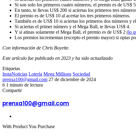
Si son solo los primeros cuatro números, el premio es de US$ 5
En tanto, te llevas US$ 200 si aciertas los primeros tres número
El premio es de US$ 10 al acertar los tres primeros números.
También es de US$ 10 si aciertas los primeros dos números y e
Si aciertas el primer número y el Mega Ball, te llevas US$ 4.
Y si atinas solamente el Mega Ball, el premio es de US$ 2 (
lo q
Los premios incrementan (excepto el premio mayor) si optas p
Con información de Chris Boyette.
Este artículo fue publicado en 2023 y ha sido actualizado
Etiquetas
InstaNoticias
Lotería
Mega Millions
Sociedad
Send
prenxa100@gmail.com
27 de diciembre de 2024
an
6
1 minuto de lectura
Facebook
X
LinkedIn
Tumblr
Pinterest
Reddit
VKontakte
Odnoklassniki
Pocket
email
Compartir
Facebook
X
LinkedIn
Tumblr
Pinterest
Reddit
VKontakte
Odnoklassniki
Pocket
Compartir
Imprimir
por
prenxa100@gmail.com
correo
electrónico
Sitio
web
With Product You Purchase