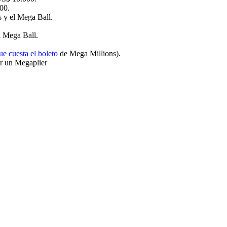
00.
s y el Mega Ball.
l Mega Ball.
ue cuesta el boleto
de Mega Millions).
or un Megaplier