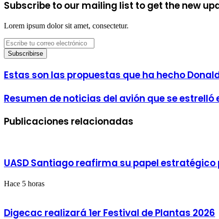
Subscribe to our mailing list to get the new up
Lorem ipsum dolor sit amet, consectetur.
Escribe
tu
correo
electrónico
Estas
Estas son las propuestas que ha hecho Donald 
son
las
Resumen
Resumen de noticias del avión que se estrelló 
propuestas
de
que
noticias
ha
Publicaciones relacionadas
del
hecho
avión
Donald
que
Trump
se
para
estrelló
su
UASD Santiago reafirma su papel estratégico pa
en
regreso
Corea
a
del
Hace 5 horas
la
Sur
presidencia:
inmigración,
Digecac realizará 1er Festival de Plantas 2026
justicia,