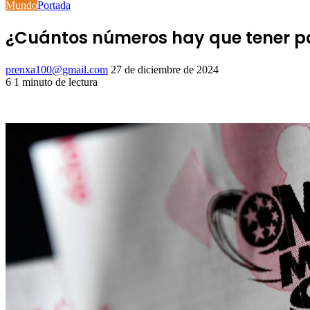
Mundo
Portada
¿Cuántos números hay que tener par
Send
prenxa100@gmail.com
27 de diciembre de 2024
an
6
1 minuto de lectura
Facebook
X
LinkedIn
Tumblr
Pinterest
Reddit
VKontakte
Odnoklassniki
Pocket
email