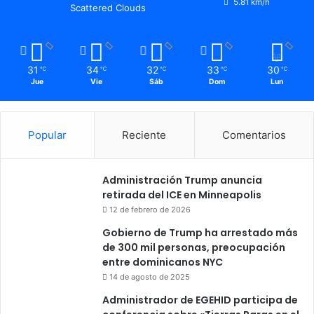
5.81 km/h
Scattered Clouds
31
34
32
33
30
℃
℃
℃
℃
℃
Jue
Vie
Sáb
Dom
Lun
Popular
Reciente
Comentarios
Administración Trump anuncia
retirada del ICE en Minneapolis
12 de febrero de 2026
Gobierno de Trump ha arrestado más
de 300 mil personas, preocupación
entre dominicanos NYC
14 de agosto de 2025
Administrador de EGEHID participa de