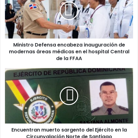
inauguración
de
modernas
áreas
médicas
en
Ministro Defensa encabeza inauguración de
el
hospital
modernas áreas médicas en el hospital Central
Central
de la FFAA
de
la
Encuentran
FFAA
muerto
sargento
del
Ejército
en
la
Circunvalación
Norte
Encuentran muerto sargento del Ejército en la
de
Santiago
Circunvalación Norte de Santiago