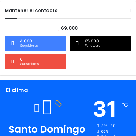
Mantener el contacto
69.000
4.000
65.000
Seguidores
Followers
0
Subscribers
El clima
31
℃
Santo Domingo
32º - 31º
66%