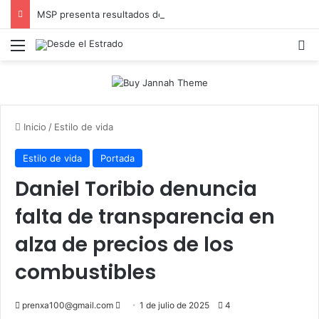
MSP presenta resultados de evaluación para mejorar las Redes Integradas de Servicios de Salud en Cibao Sur
Menú
B
Inicio
/
Estilo de vida
Estilo de vida
Portada
Daniel Toribio denuncia
falta de transparencia en
alza de precios de los
combustibles
Send
prenxa100@gmail.com
1 de julio de 2025
4