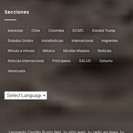
Secciones
bienestar
Chile
Colombia
DCMC
Donald Trump
Estados Unidos
InstaNoticias
Internacional
migrantes
Minuto a minuto
México
Nicolás Maduro
Noticias
Noticias Internacional
Principales
SALUD
Saturno
Venezuela
Leonardo Castillo Punto Net, tu sitio web, tu radio en línea, tu