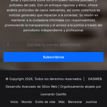
veraz y oportuna sobre los principales hechos judiciales y
policiales del país. Con un enfoque riguroso y ético, ofrece
análisis profundos de casos relevantes, así como cobertura de
noticias generales que impactan a la sociedad. Su misión es
mantener a la ciudadanía informada con responsabilidad,
promoviendo la transparencia y el acceso a la justicia a través del
periodismo independiente y profesional.
Escribe
tu
correo
electrónico
© Copyright 2026, Todos los derechos reservados |
DASIWEB
Desarrollo Avanzado de Sitios Web
| Orgullosamente alojado por
Leonardo Castillo
Inicio
Mundo
Estilo de vida
Más
Bienestar
Justicia