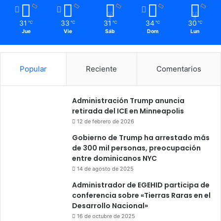
31
33
31
34
30
℃
℃
℃
℃
℃
Jue
Vie
Sáb
Dom
Lun
Popular
Reciente
Comentarios
Administración Trump anuncia
retirada del ICE en Minneapolis
12 de febrero de 2026
Gobierno de Trump ha arrestado más
de 300 mil personas, preocupación
entre dominicanos NYC
14 de agosto de 2025
Administrador de EGEHID participa de
conferencia sobre «Tierras Raras en el
Desarrollo Nacional»
16 de octubre de 2025