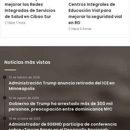
mejorar las Redes
Centros Integrales de
Integradas de Servicios
Educación Vial para
de Salud en Cibao Sur
mejorar la seguridad vial
en RD
Hace 1 hora
Hace 2 horas
Noticias más vistas
12 de febrero de 2026
Administración Trump anuncia retirada del ICE en
Minneapolis
14 de agosto de 2025
Gobierno de Trump ha arrestado más de 300 mil
personas, preocupación entre dominicanos NYC
16 de octubre de 2025
Administrador de EGEHID participa de conferencia
sobre «Tierras Raras en el Desarrollo Nacional»