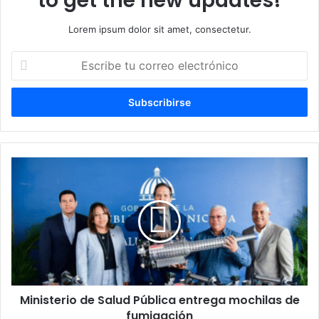
to get the new updates!
Lorem ipsum dolor sit amet, consectetur.
Escribe
tu
correo
electrónico
Ministerio
de
Salud
Pública
entrega
mochilas
de
fumigación
Ministerio de Salud Pública entrega mochilas de
fumigación