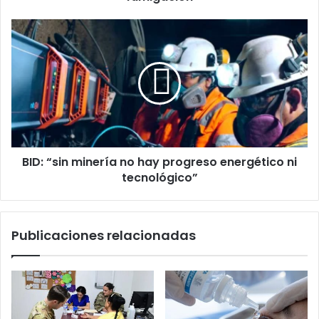
BID:
“sin
minería
no
hay
progreso
energético
ni
tecnológico”
BID: “sin minería no hay progreso energético ni
tecnológico”
Publicaciones relacionadas