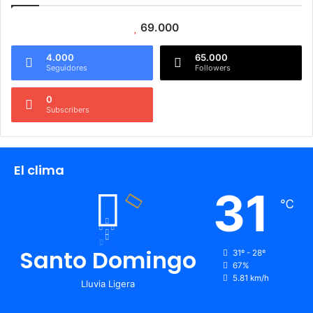
69.000
4.000
65.000
Seguidores
Followers
0
Subscribers
El clima
31
℃
Santo Domingo
31º - 28º
67%
5.81 km/h
Lluvia Ligera