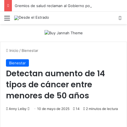
Gremios de salud reclaman al Gobierno poner fin a injusticia salarial que afecta a miles de trabajadores administrativos
Menú
B
Inicio
/
Bienestar
Bienestar
Detectan aumento de 14
tipos de cáncer entre
menores de 50 años
Send
Anny Leiby
10 de mayo de 2025
14
2 minutos de lectura
an
email