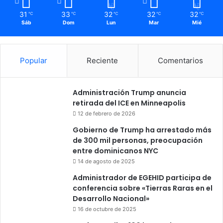
31
33
32
32
32
℃
℃
℃
℃
℃
Sáb
Dom
Lun
Mar
Mié
Popular
Reciente
Comentarios
Administración Trump anuncia
retirada del ICE en Minneapolis
12 de febrero de 2026
Gobierno de Trump ha arrestado más
de 300 mil personas, preocupación
entre dominicanos NYC
14 de agosto de 2025
Administrador de EGEHID participa de
conferencia sobre «Tierras Raras en el
Desarrollo Nacional»
16 de octubre de 2025