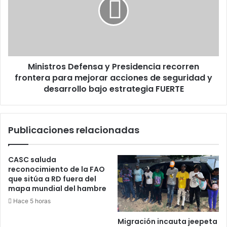
Presidencia
recorren
frontera
para
mejorar
acciones
Ministros Defensa y Presidencia recorren
de
seguridad
frontera para mejorar acciones de seguridad y
y
desarrollo bajo estrategia FUERTE
desarrollo
bajo
estrategia
Publicaciones relacionadas
FUERTE
CASC saluda
reconocimiento de la FAO
que sitúa a RD fuera del
mapa mundial del hambre
Hace 5 horas
Migración incauta jeepeta