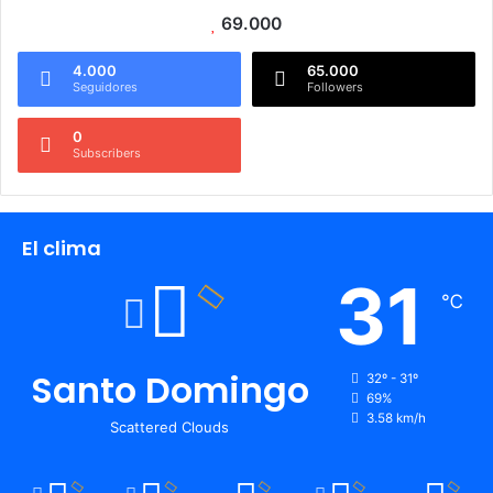
69.000
4.000
65.000
Seguidores
Followers
0
Subscribers
El clima
31
℃
Santo Domingo
32º - 31º
69%
3.58 km/h
Scattered Clouds