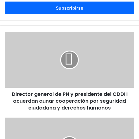
correo
electrónico
Director
general
de
PN
y
presidente
del
CDDH
acuerdan
Director general de PN y presidente del CDDH
aunar
cooperación
acuerdan aunar cooperación por seguridad
por
ciudadana y derechos humanos
seguridad
ciudadana
Ministros
y
Defensa
derechos
y
humanos