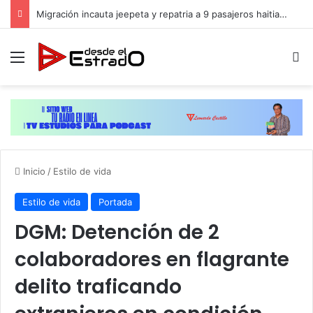
Migración incauta jeepeta y repatria a 9 pasajeros haitianos que transportaban en estatus irregular
Menú
B
Inicio
/
Estilo de vida
Estilo de vida
Portada
DGM: Detención de 2
colaboradores en flagrante
delito traficando