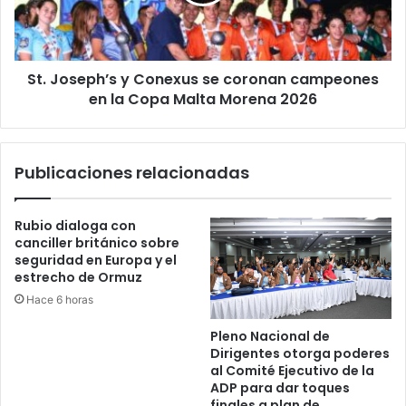
coronan
Finlandia
campeones
en
la
St. Joseph’s y Conexus se coronan campeones
Copa
Malta
en la Copa Malta Morena 2026
Morena
2026
Publicaciones relacionadas
Rubio dialoga con
canciller británico sobre
seguridad en Europa y el
estrecho de Ormuz
Hace 6 horas
Pleno Nacional de
Dirigentes otorga poderes
al Comité Ejecutivo de la
ADP para dar toques
finales a plan de