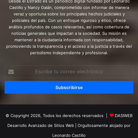
Desde el Estrado es un periódico digital fundado por Leonardo
Castillo y Nancy Galán, comprometido con informar de manera
veraz y oportuna sobre los principales hechos judiciales y
policiales del país. Con un enfoque riguroso y ético, ofrece
análisis profundos de casos relevantes, así como cobertura de
noticias generales que impactan a la sociedad. Su misión es
mantener a la ciudadanía informada con responsabilidad,
promoviendo la transparencia y el acceso a la justicia a través del
periodismo independiente y profesional.
Escribe
tu
correo
electrónico
© Copyright 2026, Todos los derechos reservados |
DASIWEB
Desarrollo Avanzado de Sitios Web
| Orgullosamente alojado por
Leonardo Castillo