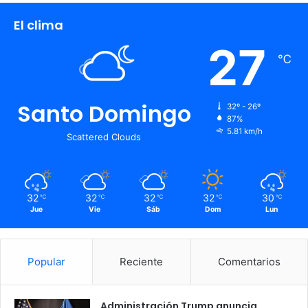
El clima
27
℃
Santo Domingo
32º - 26º
87%
5.81 km/h
Scattered Clouds
32
32
32
32
30
℃
℃
℃
℃
℃
Jue
Vie
Sáb
Dom
Lun
Popular
Reciente
Comentarios
Administración Trump anuncia