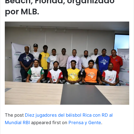
Beach, Florida, organizado
por MLB.
The post
Diez jugadores del béisbol Rica con RD al
Mundial RBI
appeared first on
Prensa y Gente
.