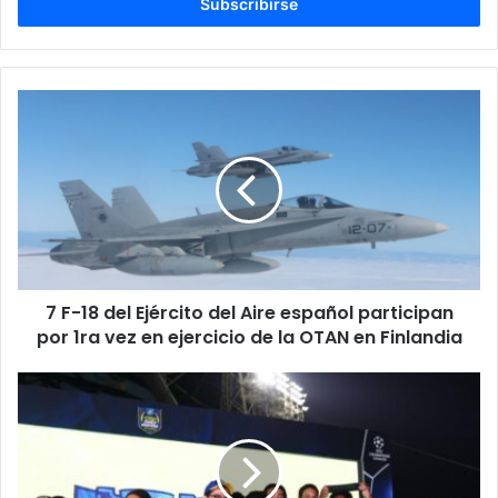
electrónico
7
F-
18
del
Ejército
del
Aire
español
participan
7 F-18 del Ejército del Aire español participan
por
1ra
por 1ra vez en ejercicio de la OTAN en Finlandia
vez
en
St.
ejercicio
Joseph’s
de
y
la
Conexus
OTAN
se
en