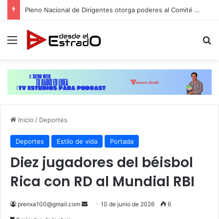
Pleno Nacional de Dirigentes otorga poderes al Comité Ejecutivo de la ADP para dar toques finales a plan de movilización
Menú
B
Inicio
/
Deportes
Deportes
Estilo de vida
Portada
Diez jugadores del béisbol
Rica con RD al Mundial RBI
Send
prenxa100@gmail.com
10 de junio de 2026
6
an