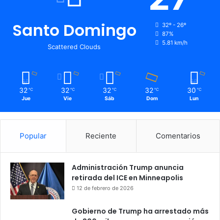
Santo Domingo
32º - 26º
87%
5.81 km/h
Scattered Clouds
32
32
32
32
30
℃
℃
℃
℃
℃
Jue
Vie
Sáb
Dom
Lun
Popular
Reciente
Comentarios
Administración Trump anuncia
retirada del ICE en Minneapolis
12 de febrero de 2026
Gobierno de Trump ha arrestado más