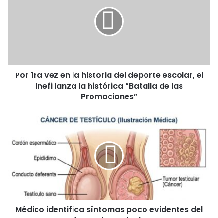
vez
en
la
historia
del
deporte
escolar,
Por 1ra vez en la historia del deporte escolar, el
el
Inefi
Inefi lanza la histórica “Batalla de las
lanza
Promociones”
la
histórica
Médico
“Batalla
identifica
de
síntomas
las
poco
Promociones”
evidentes
del
cáncer
de
testículos
Médico identifica síntomas poco evidentes del