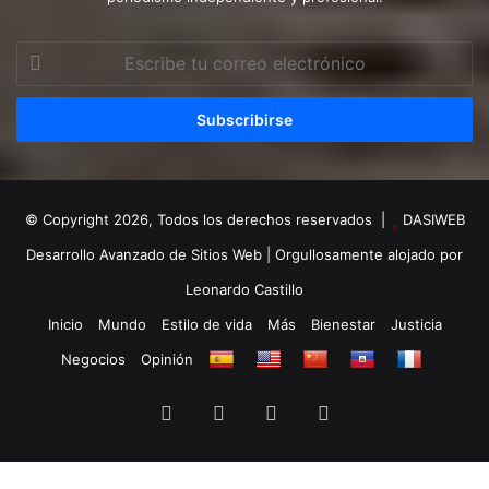
Escribe
tu
correo
electrónico
© Copyright 2026, Todos los derechos reservados |
DASIWEB
Desarrollo Avanzado de Sitios Web
| Orgullosamente alojado por
Leonardo Castillo
Inicio
Mundo
Estilo de vida
Más
Bienestar
Justicia
Negocios
Opinión
Facebook
X
YouTube
Instagram