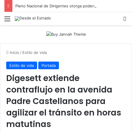
Pleno Nacional de Dirigentes otorga poderes al Comité Ejecutivo de la ADP para dar toques finales a plan de movilización
Menú
B
Inicio
/
Estilo de vida
Estilo de vida
Portada
Digesett extiende
contraflujo en la avenida
Padre Castellanos para
agilizar el tránsito en horas
matutinas