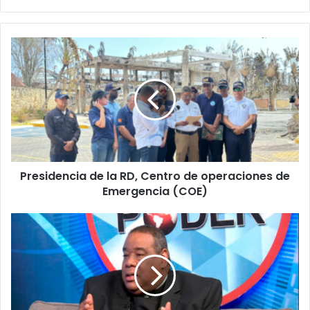
Presidencia
de
la
RD,
Centro
de
operaciones
de
Emergencia
Presidencia de la RD, Centro de operaciones de
(COE)
Emergencia (COE)
Monseñor
Jesús
Castro
Marte
dice
es
sospechoso