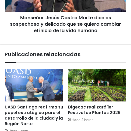
y
delicado
Monseñor Jesús Castro Marte dice es
que
se
sospechoso y delicado que se quiera cambiar
quiera
el inicio de la vida humana
cambiar
el
inicio
Publicaciones relacionadas
de
la
vida
humana
UASD Santiago reafirma su
Digecac realizará 1er
papel estratégico para el
Festival de Plantas 2026
desarrollo de la ciudad y la
Hace 2 horas
Región Norte
Hace 1 hora