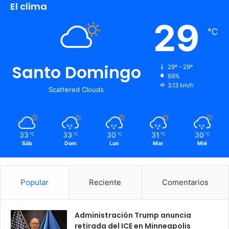
El clima
29
℃
Santo Domingo
29º - 29º
69%
3.13 km/h
Scattered Clouds
33
33
30
31
30
℃
℃
℃
℃
℃
Sáb
Dom
Lun
Mar
Mié
Popular
Reciente
Comentarios
Administración Trump anuncia
retirada del ICE en Minneapolis