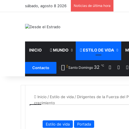
sábado, agosto 8 2026
Noticias de última hora
INICIO
MUNDO
ESTILO DE VIDA
M
℃
Facebo
X
32
Contacto
Santo Domingo
Inicio
/
Estilo de vida
/
Dirigentes de la Fuerza del 
crecimiento
Estilo de vida
Portada