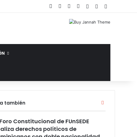
Facebook
X
YouTube
Instagram
Acceso
Publicación al az
Barra lateral
ÓN
Cerrar
ra también
 Foro Constitucional de FUnSEDE
aliza derechos políticos de
minicanos con doble nacionalidad