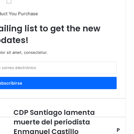
duct You Purchase
iling list to get the new
dates!
or sit amet, consectetur.
CDP Santiago lamenta
CDP
Santiago
muerte del periodista
lamenta
P
muerte
Enmanuel Castillo