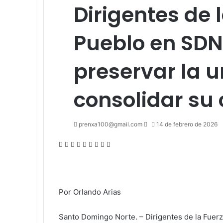
Dirigentes de 
Pueblo en SDN
preservar la u
consolidar su
Send
prenxa100@gmail.com
14 de febrero de 2026
an
Facebook
X
LinkedIn
Tumblr
Pinterest
Reddit
VKontakte
Odnoklassniki
Pocket
email
Por Orlando Arias
Santo Domingo Norte. – Dirigentes de la Fuer