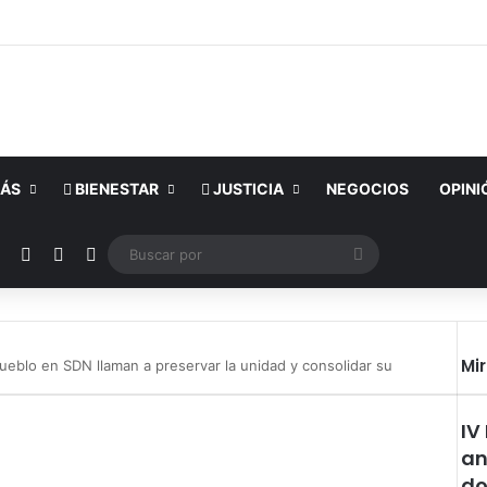
ÁS
BIENESTAR
JUSTICIA
NEGOCIOS
OPINI
ok
YouTube
Instagram
Publicación al azar
Switch skin
Buscar
por
Mi
Pueblo en SDN llaman a preservar la unidad y consolidar su
IV
an
do