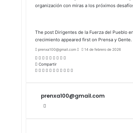
organización con miras a los próximos desafíos
The post
Dirigentes de la Fuerza del Pueblo e
crecimiento
appeared first on
Prensa y Gente
.
Send
prenxa100@gmail.com
14 de febrero de 2026
an
Facebook
X
LinkedIn
Tumblr
Pinterest
Reddit
VKontakte
Odnoklassniki
Pocket
email
Compartir
Facebook
X
LinkedIn
Tumblr
Pinterest
Reddit
VKontakte
Odnoklassniki
Pocket
Compartir
Imprimir
por
correo
electrónico
prenxa100@gmail.com
Sitio
web