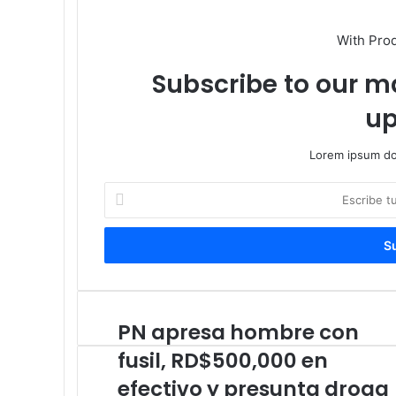
With Pro
Subscribe to our ma
up
Lorem ipsum dol
Escribe
tu
correo
electrónico
PN apresa hombre con
PN
apresa
fusil, RD$500,000 en
hombre
con
efectivo y presunta droga