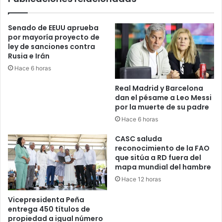
ganado
en
Senado de EEUU aprueba
Monte
por mayoría proyecto de
Plata
ley de sanciones contra
Rusia e Irán
Hace 6 horas
Real Madrid y Barcelona
dan el pésame a Leo Messi
por la muerte de su padre
Hace 6 horas
CASC saluda
reconocimiento de la FAO
que sitúa a RD fuera del
mapa mundial del hambre
Hace 12 horas
Vicepresidenta Peña
entrega 450 títulos de
propiedad a igual número