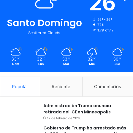
26
Santo Domingo
26º - 26º
77%
1.79 km/h
Scattered Clouds
33
32
33
32
30
℃
℃
℃
℃
℃
Dom
Lun
Mar
Mié
Jue
Popular
Reciente
Comentarios
Administración Trump anuncia
retirada del ICE en Minneapolis
12 de febrero de 2026
Gobierno de Trump ha arrestado más