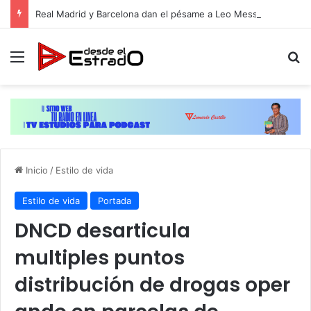
Real Madrid y Barcelona dan el pésame a Leo Messi por la muerte de su padre
Menú
B
Inicio
/
Estilo de vida
Estilo de vida
Portada
DNCD desarticula
multiples puntos
distribución de drogas oper