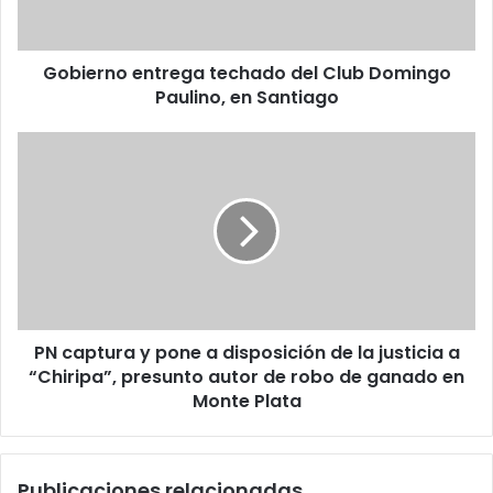
Paulino,
en
Santiago
Gobierno entrega techado del Club Domingo
Paulino, en Santiago
PN
captura
y
pone
a
disposición
de
la
justicia
PN captura y pone a disposición de la justicia a
a
“Chiripa”,
“Chiripa”, presunto autor de robo de ganado en
presunto
Monte Plata
autor
de
robo
Publicaciones relacionadas
de