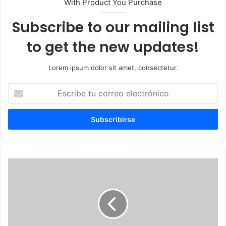
With Product You Purchase
Subscribe to our mailing list
to get the new updates!
Lorem ipsum dolor sit amet, consectetur.
Escribe
tu
correo
electrónico
Gobierno
entrega
techado
del
Club
Domingo