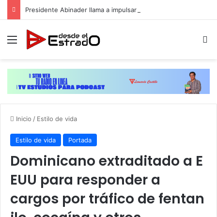
Presidente Abinader llama a impulsar reformas y consensos para acelerar desarrollo hacia 2036
Menú
B
Inicio
/
Estilo de vida
Estilo de vida
Portada
Dominicano extraditado a E
EUU para responder a
cargos por tráfico de fentan