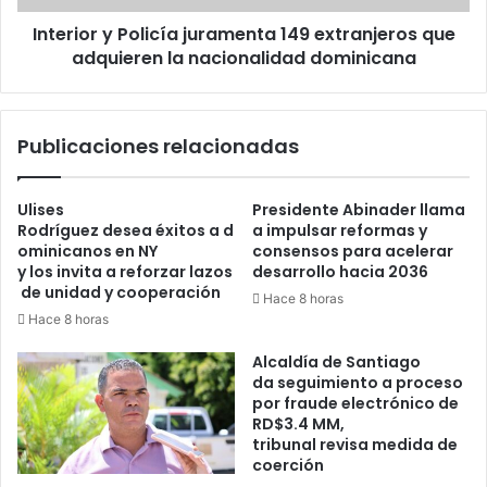
la
Interior y Policía juramenta 149 extranjeros que
nacionalidad
dominicana
adquieren la nacionalidad dominicana
Publicaciones relacionadas
Ulises
Presidente Abinader llama
Rodríguez desea éxitos a d
a impulsar reformas y
ominicanos en NY
consensos para acelerar
y los invita a reforzar lazos
desarrollo hacia 2036
de unidad y cooperación
Hace 8 horas
Hace 8 horas
Alcaldía de Santiago
da seguimiento a proceso
por fraude electrónico de
RD$3.4 MM,
tribunal revisa medida de
coerción