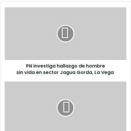
PN investiga hallazgo de
hombre
sin vida en sector
Jagua
Gorda,
La
Vega
PN investiga hallazgo de hombre
sin vida en sector Jagua Gorda, La Vega
Interior
y
Policía
juramenta
149
extranjeros
que
adquieren