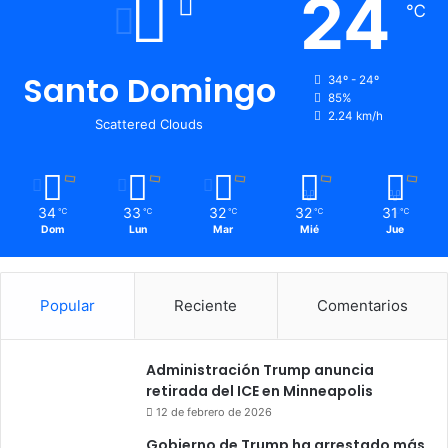
24
℃
Santo Domingo
34º - 24º
85%
2.24 km/h
Scattered Clouds
34
33
32
32
31
℃
℃
℃
℃
℃
Dom
Lun
Mar
Mié
Jue
Popular
Reciente
Comentarios
Administración Trump anuncia
retirada del ICE en Minneapolis
12 de febrero de 2026
Gobierno de Trump ha arrestado más