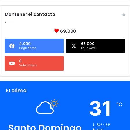
Mantener el contacto
69.000
4.000
65.000
Seguidores
Followers
0
Subscribers
El clima
31
℃
Santo Domingo
32º - 31º
66%