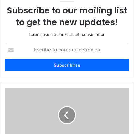
Subscribe to our mailing list
to get the new updates!
Lorem ipsum dolor sit amet, consectetur.
Escribe
tu
correo
electrónico
Presidente
del
PPG
pide
al
gobierno
mas