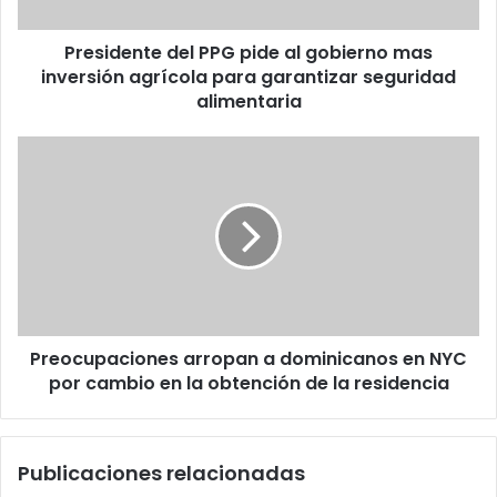
inversión
agrícola
Presidente del PPG pide al gobierno mas
para
garantizar
inversión agrícola para garantizar seguridad
seguridad
alimentaria
alimentaria
Preocupaciones
arropan
a
dominicanos
en
NYC
por
cambio
en
Preocupaciones arropan a dominicanos en NYC
la
obtención
por cambio en la obtención de la residencia
de
la
residencia
Publicaciones relacionadas