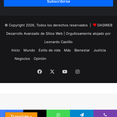
electrónico
© Copyright 2026, Todos los derechos reservados |
DASIWEB
Desarrollo Avanzado de Sitios Web
| Orgullosamente alojado por
Leonardo Castillo
Inicio
Mundo
Estilo de vida
Más
Bienestar
Justicia
Negocios
Opinión
Facebook
X
YouTube
Instagram
Translate »