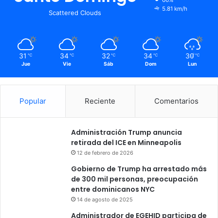
5.81 km/h
Scattered Clouds
31
34
32
34
30
℃
℃
℃
℃
℃
Jue
Vie
Sáb
Dom
Lun
Popular
Reciente
Comentarios
Administración Trump anuncia
retirada del ICE en Minneapolis
12 de febrero de 2026
Gobierno de Trump ha arrestado más
de 300 mil personas, preocupación
entre dominicanos NYC
14 de agosto de 2025
Administrador de EGEHID participa de