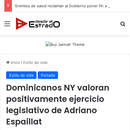
Gremios de salud reclaman al Gobierno poner fin a injusticia salarial que afecta a miles de trabajadores administrativos
Menú
B
Inicio
/
Estilo de vida
Estilo de vida
Portada
Dominicanos NY valoran
positivamente ejercicio
legislativo de Adriano
Espaillat