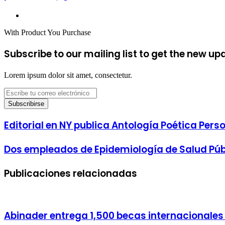
electrónico
Sitio
web
With Product You Purchase
Subscribe to our mailing list to get the new up
Lorem ipsum dolor sit amet, consectetur.
Escribe
tu
correo
electrónico
Editorial
Editorial en NY publica Antología Poética Pers
en
NY
Dos
Dos empleados de Epidemiología de Salud Públ
publica
empleados
Antología
de
Poética
Publicaciones relacionadas
Epidemiología
Personal
de
de
Salud
escritor
Públicas
dominicano
mueren
Abinader entrega 1,500 becas internacionale
en