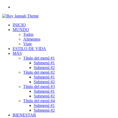
Buscar
por
INICIO
MUNDO
Todos
Alimentos
Viaje
ESTILO DE VIDA
MÁS
Título del menú #1
Submenú #1
Submenú #2
Título del menú #2
Submenú #1
Submenú #2
Título del menú #3
Submenú #1
Submenú #2
Título del menú #4
Submenú #1
Submenú #2
BIENESTAR