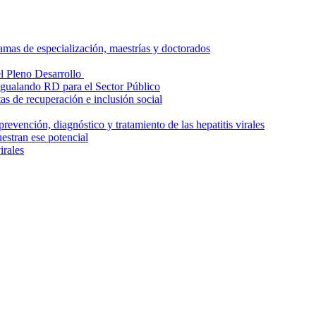
amas de especialización, maestrías y doctorados
l Pleno Desarrollo
Igualando RD para el Sector Público
s de recuperación e inclusión social
evención, diagnóstico y tratamiento de las hepatitis virales
estran ese potencial
irales