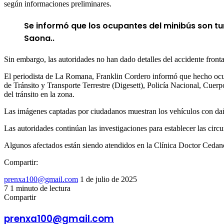
según informaciones preliminares.
Se informó que los ocupantes del minibús son tu
Saona..
Sin embargo, las autoridades no han dado detalles del accidente fronta
El periodista de La Romana, Franklin Cordero informó que hecho ocur
de Tránsito y Transporte Terrestre (Digesett), Policía Nacional, Cuerp
del tránsito en la zona.
Las imágenes captadas por ciudadanos muestran los vehículos con daño
Las autoridades continúan las investigaciones para establecer las circu
Algunos afectados están siendo atendidos en la Clínica Doctor Cedan
Compartir:
Send
prenxa100@gmail.com
1 de julio de 2025
an
7
1 minuto de lectura
Facebook
X
LinkedIn
Tumblr
Pinterest
Reddit
VKontakte
Odnoklassniki
Pocket
email
Compartir
Facebook
X
LinkedIn
Tumblr
Pinterest
Reddit
VKontakte
Odnoklassniki
Pocket
Compartir
Imprimir
por
prenxa100@gmail.com
correo