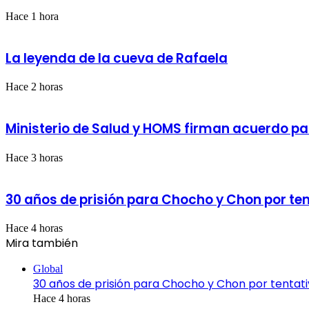
accidente
de
Hace 1 hora
tránsito
en
la
La leyenda de la cueva de Rafaela
autopista
del
Hace 2 horas
Coral
Ministerio de Salud y HOMS firman acuerdo para
Hace 3 horas
30 años de prisión para Chocho y Chon por ten
Hace 4 horas
Mira también
Cerrar
Global
30 años de prisión para Chocho y Chon por tentati
Hace 4 horas