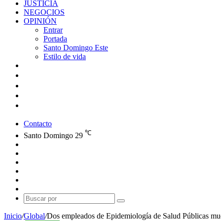
JUSTICIA
NEGOCIOS
OPINIÓN
Entrar
Portada
Santo Domingo Este
Estilo de vida
Contacto
℃
Santo Domingo
29
Facebook
X
YouTube
Instagram
Publicación
al
Switch
azar
skin
Buscar
por
Inicio
/
Global
/
Dos empleados de Epidemiología de Salud Públicas muere