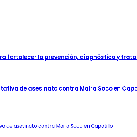
 fortalecer la prevención, diagnóstico y tratam
tativa de asesinato contra Maira Soco en Capot
va de asesinato contra Maira Soco en Capotillo