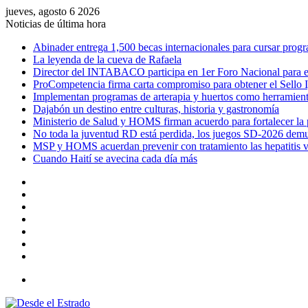
jueves, agosto 6 2026
Noticias de última hora
Abinader entrega 1,500 becas internacionales para cursar progr
La leyenda de la cueva de Rafaela
Director del INTABACO participa en 1er Foro Nacional para e
ProCompetencia firma carta compromiso para obtener el Sello 
Implementan programas de arterapia y huertos como herramienta
Dajabón un destino entre culturas, historia y gastronomía
Ministerio de Salud y HOMS firman acuerdo para fortalecer la pr
No toda la juventud RD está perdida, los juegos SD-2026 demu
MSP y HOMS acuerdan prevenir con tratamiento las hepatitis v
Cuando Haití se avecina cada día más
Facebook
X
YouTube
Instagram
Acceso
Publicación
al
Barra
azar
lateral
Menú