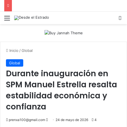
Menú
B
Inicio
/
Global
Global
Durante inauguración en
SPM Manuel Estrella resalta
estabilidad económica y
confianza
Send
prenxa100@gmail.com
24 de mayo de 2026
4
an