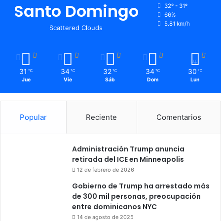
Santo Domingo
32º - 31º
66%
5.81 km/h
Scattered Clouds
31
34
32
34
30
℃
℃
℃
℃
℃
Jue
Vie
Sáb
Dom
Lun
Popular
Reciente
Comentarios
Administración Trump anuncia
retirada del ICE en Minneapolis
12 de febrero de 2026
Gobierno de Trump ha arrestado más
de 300 mil personas, preocupación
entre dominicanos NYC
14 de agosto de 2025