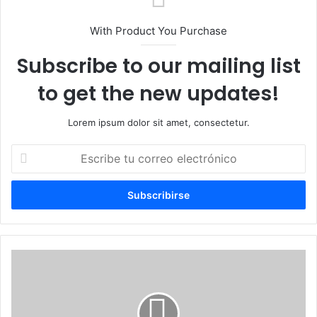
With Product You Purchase
Subscribe to our mailing list
to get the new updates!
Lorem ipsum dolor sit amet, consectetur.
Escribe
tu
correo
electrónico
Alberto
Atallah
respalda
extensión
del