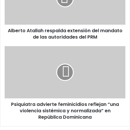
mandato
de
las
autoridades
Alberto Atallah respalda extensión del mandato
del
PRM
de las autoridades del PRM
Psiquiatra
advierte
feminicidios
reflejan
“una
violencia
sistémica
y
normalizada”
Psiquiatra advierte feminicidios reflejan “una
en
República
violencia sistémica y normalizada” en
Dominicana
República Dominicana